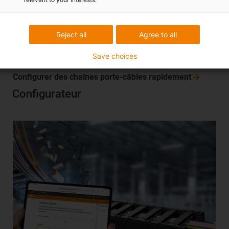
Reject all
Agree to all
vous intéresser :
Save choices
Configurer des chaînes porte-câbles
rapidement
Configurateur