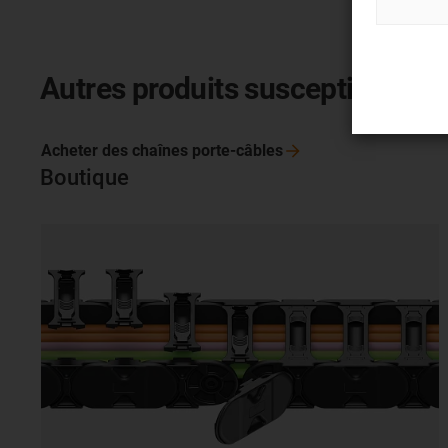
Autres produits susceptibles de 
Acheter des chaînes
porte-câbles
Boutique