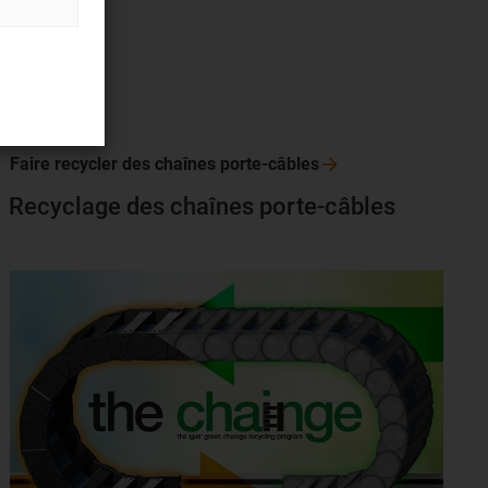
Faire recycler des chaînes
porte-câbles
Recyclage des chaînes porte-câbles