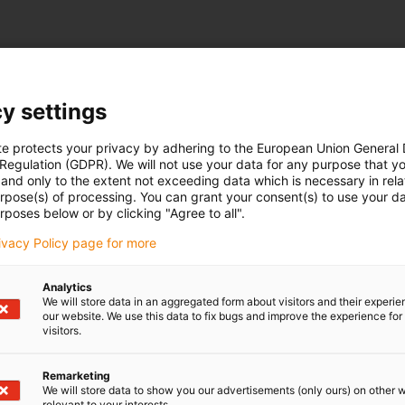
bureaux à hauteur réglable
y settings
Système de chaîne porte-câbles OCR
te protects your privacy by adhering to the European Union General
 Regulation (GDPR). We will not use your data for any purpose that y
Chaîne porte-câbles ronde
and only to the extent not exceeding data which is necessary in relat
Fixation possible avec aimant intégré, bandes adhésives o
urpose(s) of processing. You can grant your consent(s) to use your da
rposes below or by clicking "Agree to all".
Gagner du temps : les câbles sont rapidement insérés, av
Chaque maillon de chaîne peut être utilisé de manière flexi
rivacy Policy page for more
Lauréat du Prix Reddot Design 2018
Analytics
We will store data in an aggregated form about visitors and their experi
Vers la chaîne porte-câbles OCR
our website. We use this data to fix bugs and improve the experience for 
visitors.
Remarketing
We will store data to show you our advertisements (only ours) on other 
relevant to your interests.