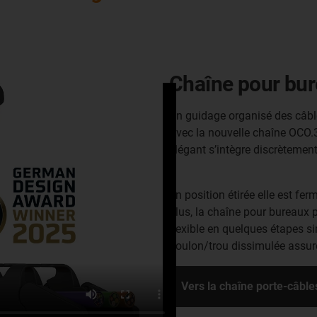
Chaîne pour bur
Un guidage organisé des câble
Avec la nouvelle chaîne OCO.3
élégant s’intègre discrètemen
En position étirée elle est fe
plus, la chaîne pour bureaux 
flexible en quelques étapes s
boulon/trou dissimulée assu
Vers la chaîne porte-câbl