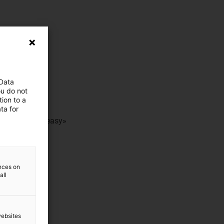
 Data
ou do not
ion to a
u vis
ta for
ec un design «easy»
ble ou rigide
ences on
all
websites