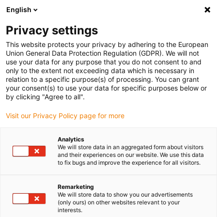
English
Veuillez choisir votre lieu de livraison
Privacy settings
La sélection de la page pays/région peut influencer différents
facteurs tels que le prix, les options d'expédition et la disponibilité
This website protects your privacy by adhering to the European
Union General Data Protection Regulation (GDPR). We will not
des produits.
use your data for any purpose that you do not consent to and
only to the extent not exceeding data which is necessary in
relation to a specific purpose(s) of processing. You can grant
Voir tous les sites
your consent(s) to use your data for specific purposes below or
by clicking "Agree to all".
Aller à www.igus.com
Visit our Privacy Policy page for more
Analytics
(0)
We will store data in an aggregated form about visitors
and their experiences on our website. We use this data
to fix bugs and improve the experience for all visitors.
Page d'accueil
Nouveautés
E-Skin Flat Avec Chaîne De Renfort SKF. S
Remarketing
We will store data to show you our advertisements
(only ours) on other websites relevant to your
interests.