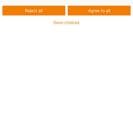
Chaîne de renfort e-skin®
Reject all
Agree to all
flat SKF.S
Save choices
La chaîne de renfort plat e-skin SKF. S est un
complément à la
surface e-skin
flat. La chaîne de renfort