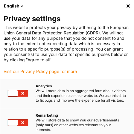
English
Veuillez choisir votre lieu de livraison
Privacy settings
La sélection de la page pays/région peut influencer différents
facteurs tels que le prix, les options d'expédition et la disponibilité
This website protects your privacy by adhering to the European
Union General Data Protection Regulation (GDPR). We will not
des produits.
use your data for any purpose that you do not consent to and
only to the extent not exceeding data which is necessary in
relation to a specific purpose(s) of processing. You can grant
Voir tous les sites
your consent(s) to use your data for specific purposes below or
by clicking "Agree to all".
Aller à www.igus.com
Visit our Privacy Policy page for more
Analytics
(0)
We will store data in an aggregated form about visitors
and their experiences on our website. We use this data
to fix bugs and improve the experience for all visitors.
Page d'accueil
Nouveautés
Chaîne Porte-Câbles En Une Pièce
Remarketing
We will store data to show you our advertisements
(only ours) on other websites relevant to your
Chaîne porte-câble
interests.