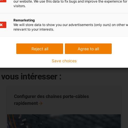
our website. We use this data to fix bugs and improve the experience for 
Pas d'émissi
visitors.
par combus
Faites recyc
asites grâce à un boîtier
Remarketing
We will store data to show you our advertisements (only ours) on other 
la fin de so
relevant to your interests.
Recycling. Q
bon d'écha
Reject all
Agree to all
Save choices
vous intéresser :
Configurer des chaînes porte-câbles
rapidement