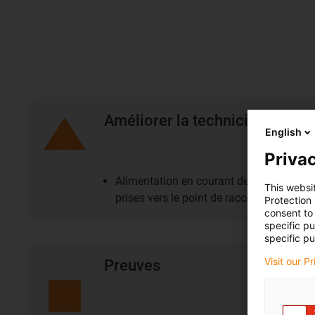
Améliorer la technicité
English
Privac
Alimentation en courant de quai flexible 
This websi
prises vers le point de raccordement
Protection
consent to 
specific p
specific pu
Visit our P
Preuves