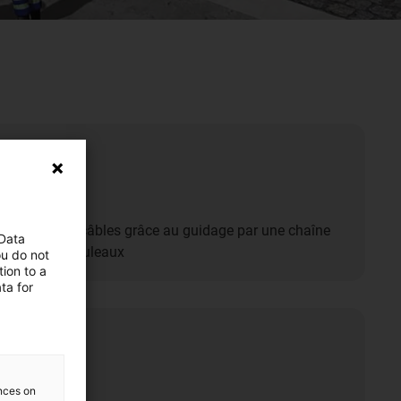
s coûts
e de vie des câbles grâce au guidage par une chaîne
 Data
c inserts à rouleaux
ou do not
ion to a
ta for
ences on