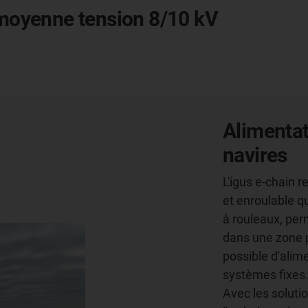
s moyenne tension 8/10 kV
Alimentat
navires
L'igus e-chain 
et enroulable q
à rouleaux, per
dans une zone p
possible d'alim
systèmes fixes
Avec les soluti