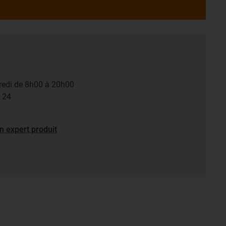
dredi de 8h00 à 20h00
r 24
n expert produit