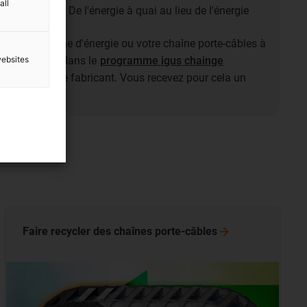
all
ons nocives : De l'énergie à quai au lieu de l'énergie
tion
ler votre chaîne d'énergie ou votre chaîne porte-câbles à
websites
n cycle de vie dans le
programme igus chainge
uel que soit le fabricant. Vous recevez pour cela un
nge
Faire recycler des chaînes
porte-câbles