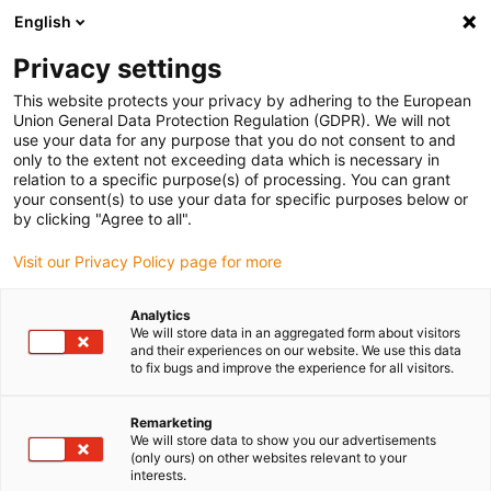
English
Veuillez choisir votre lieu de livraison
Privacy settings
La sélection de la page pays/région peut influencer différents
facteurs tels que le prix, les options d'expédition et la disponibilité
This website protects your privacy by adhering to the European
Union General Data Protection Regulation (GDPR). We will not
des produits.
use your data for any purpose that you do not consent to and
only to the extent not exceeding data which is necessary in
relation to a specific purpose(s) of processing. You can grant
Voir tous les sites
your consent(s) to use your data for specific purposes below or
by clicking "Agree to all".
Aller à www.igus.com
Visit our Privacy Policy page for more
Analytics
(0)
We will store data in an aggregated form about visitors
and their experiences on our website. We use this data
to fix bugs and improve the experience for all visitors.
Page d'accueil
Laboratoire de tests
Test D'huile
Remarketing
We will store data to show you our advertisements
(only ours) on other websites relevant to your
Test d'huile avec chaînes
interests.