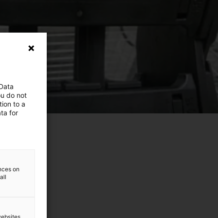
 Data
ou do not
ion to a
ta for
ences on
all
websites