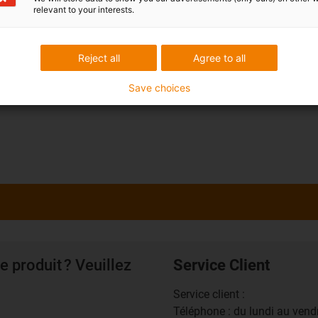
milliards de cycles de test sont
relevant to your interests.
que année dans un total de
e test.
Reject all
Agree to all
e tests pour chaînes
Save choices
e produit ? Veuillez
Service Client
Service client :
Téléphone : du lundi au ven