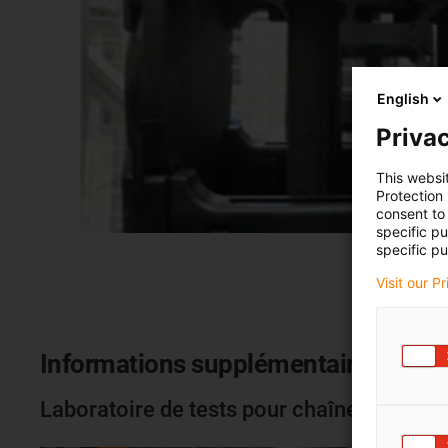
English
Privac
This websi
Protection
consent to 
specific p
specific pu
Visit our P
Informations supplémentaires
Laboratoire de tests pour chaînes porte-