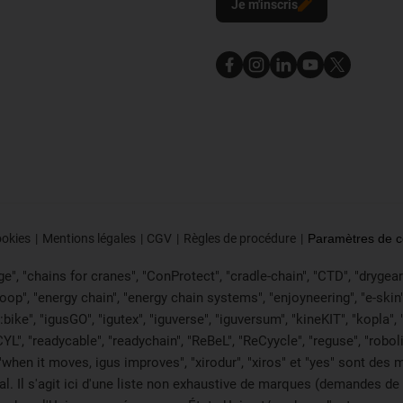
Je m'inscris
ookies
Mentions légales
CGV
Règles de procédure
Paramètres de co
", "chains for cranes", "ConProtect", "cradle-chain", "CTD", "drygear", "
p", "energy chain", "energy chain systems", "enjoyneering", "e-skin", "e-s
:bike", "igusGO", "igutex", "iguverse", "iguversum", "kineKIT", "kopla
CYL", "readycable", "readychain", "ReBeL", "ReCyycle", "reguse", "robol
in", "when it moves, igus improves", "xirodur", "xiros" et "yes" sont 
onal. Il s'agit ici d'une liste non exhaustive de marques (demande