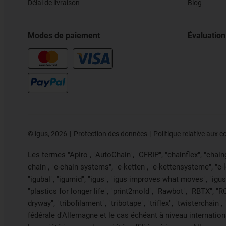
Délai de livraison
Blog
Modes de paiement
Évaluation
©
igus, 2026
Protection des données
Politique relative aux c
Les termes "Apiro", "AutoChain", "CFRIP", "chainflex", "chainge
chain", "e-chain systems", "e-ketten", "e-kettensysteme", "e-loo
"igubal", "igumid", "igus", "igus improves what moves", "igus
"plastics for longer life", "print2mold", "Rawbot", "RBTX", "R
dryway", "tribofilament", "tribotape", "triflex", "twistercha
fédérale d'Allemagne et le cas échéant à niveau internati