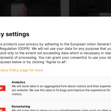
y settings
te protects your privacy by adhering to the European Union General
 Regulation (GDPR). We will not use your data for any purpose that y
and only to the extent not exceeding data which is necessary in relat
urpose(s) of processing. You can grant your consent(s) to use your da
rposes below or by clicking "Agree to all".
rivacy Policy page for more
Analytics
We will store data in an aggregated form about visitors and their experi
our website. We use this data to fix bugs and improve the experience for 
visitors.
câbles
Remarketing
We will store data to show you our advertisements (only ours) on other 