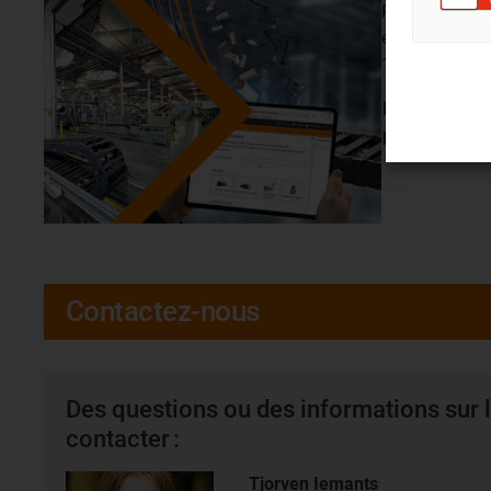
Plus de trois 
effectués cha
180 stations d
Laboratoire d
porte-câbles
Contactez-nous
Des questions ou des informations sur l
contacter :
Tjorven Iemants