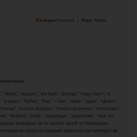
Langue:
Français
Pays:
België
nfidentialité
drylin", "dryspin", "dry-tech", "dryway", "easy chain", "e-
pool", "fixflex", "flizz", "i.Cee", "ibow", "igear", "iglidur",
", "manus", "motion plastics", "motion polymers", "motionary",
ink", "Rohbot", "savfe", "speedigus", "superwise", "take the
des marques protégées de la société igus® en République
s de marques en cours ou marques déposées par exemple) de