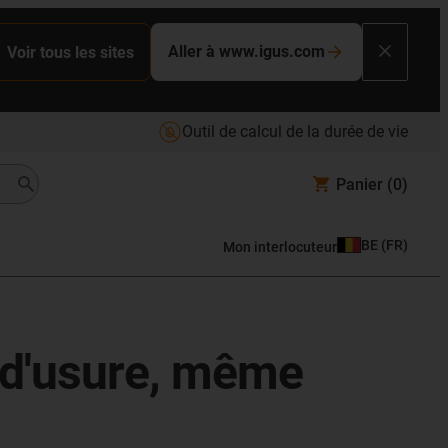
Aller à www.igus.com
Voir tous les sites
Outil de calcul de la durée de vie
Panier
(0)
BE
(
FR
)
Mon interlocuteur
 d'usure, même