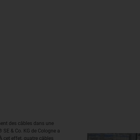
ment des câbles dans une
s® SE & Co. KG de Cologne a
À cet effet, quatre câbles