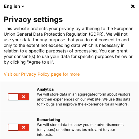
English
Veuillez choisir votre lieu de livraison
Privacy settings
La sélection de la page pays/région peut influencer différents
facteurs tels que le prix, les options d'expédition et la disponibilité
This website protects your privacy by adhering to the European
Union General Data Protection Regulation (GDPR). We will not
des produits.
use your data for any purpose that you do not consent to and
only to the extent not exceeding data which is necessary in
relation to a specific purpose(s) of processing. You can grant
Voir tous les sites
your consent(s) to use your data for specific purposes below or
by clicking "Agree to all".
Aller à www.igus.com
Visit our Privacy Policy page for more
Analytics
(0)
We will store data in an aggregated form about visitors
and their experiences on our website. We use this data
to fix bugs and improve the experience for all visitors.
Page d'accueil
variantes de barres transversales
Variantes D’étriers Pour E2/000
Remarketing
We will store data to show you our advertisements
(only ours) on other websites relevant to your
interests.