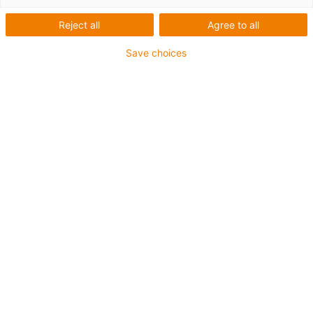
E2/000 e-kette® en
Reject all
Agree to all
variante étrier- en deux
Save choices
parties
Pour le standard e.ketten® - le système igus® E2/000 -
une gamme avec des étriers ouvrables est désormais
disponible pour les séries 2400, 2600 et 3400.
L'utilisation d'étriers au lieu de barrettes d'ouverture
permet d'agrandir énormément l'espace intérieur de la