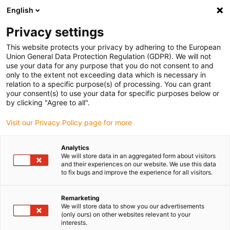
English
Veuillez choisir votre lieu de livraison
Privacy settings
La sélection de la page pays/région peut influencer différents
facteurs tels que le prix, les options d'expédition et la disponibilité
This website protects your privacy by adhering to the European
Union General Data Protection Regulation (GDPR). We will not
des produits.
use your data for any purpose that you do not consent to and
only to the extent not exceeding data which is necessary in
relation to a specific purpose(s) of processing. You can grant
Voir tous les sites
your consent(s) to use your data for specific purposes below or
by clicking "Agree to all".
Aller à www.igus.com
Visit our Privacy Policy page for more
Analytics
(0)
We will store data in an aggregated form about visitors
and their experiences on our website. We use this data
to fix bugs and improve the experience for all visitors.
Page d'accueil
Produits
Chaînes Porte-Câbles AX
Remarketing
We will store data to show you our advertisements
(only ours) on other websites relevant to your
Série de chaine porte-
interests.