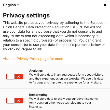
English
Veuillez choisir votre lieu de livraison
Privacy settings
La sélection de la page pays/région peut influencer différents
facteurs tels que le prix, les options d'expédition et la disponibilité
This website protects your privacy by adhering to the European
Union General Data Protection Regulation (GDPR). We will not
des produits.
use your data for any purpose that you do not consent to and
only to the extent not exceeding data which is necessary in
relation to a specific purpose(s) of processing. You can grant
Voir tous les sites
your consent(s) to use your data for specific purposes below or
by clicking "Agree to all".
Aller à www.igus.com
Visit our Privacy Policy page for more
Analytics
(0)
We will store data in an aggregated form about visitors
and their experiences on our website. We use this data
to fix bugs and improve the experience for all visitors.
Page d'accueil
iset
Pack E4.1
Remarketing
We will store data to show you our advertisements
(only ours) on other websites relevant to your
iSet E4.1 | Courses de 8 à
interests.