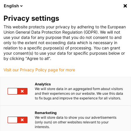
English
Veuillez choisir votre lieu de livraison
Privacy settings
La sélection de la page pays/région peut influencer différents
facteurs tels que le prix, les options d'expédition et la disponibilité
This website protects your privacy by adhering to the European
Union General Data Protection Regulation (GDPR). We will not
des produits.
use your data for any purpose that you do not consent to and
only to the extent not exceeding data which is necessary in
Voir tous les sites
relation to a specific purpose(s) of processing. You can grant
your consent(s) to use your data for specific purposes below or
by clicking "Agree to all".
Aller à www.igus.com
Visit our Privacy Policy page for more
(0)
Analytics
We will store data in an aggregated form about visitors
and their experiences on our website. We use this data
Page d'accueil
to fix bugs and improve the experience for all visitors.
Chaînes porte-câbles de grande taille pour les charges élevées
E4 Light
Remarketing
We will store data to show you our advertisements
(only ours) on other websites relevant to your
interests.