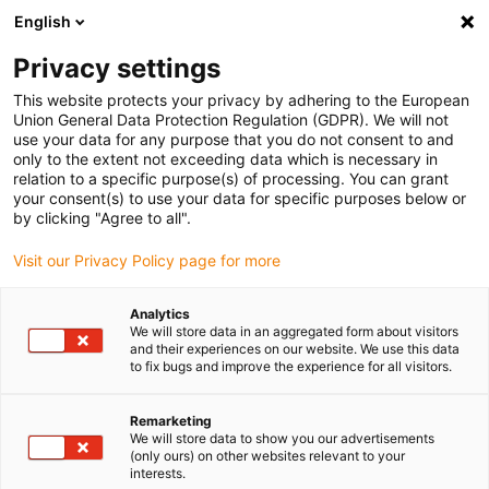
English
Veuillez choisir votre lieu de livraison
Privacy settings
La sélection de la page pays/région peut influencer différents
facteurs tels que le prix, les options d'expédition et la disponibilité
This website protects your privacy by adhering to the European
Union General Data Protection Regulation (GDPR). We will not
des produits.
use your data for any purpose that you do not consent to and
only to the extent not exceeding data which is necessary in
relation to a specific purpose(s) of processing. You can grant
Voir tous les sites
your consent(s) to use your data for specific purposes below or
by clicking "Agree to all".
Aller à www.igus.com
Visit our Privacy Policy page for more
Analytics
(0)
We will store data in an aggregated form about visitors
and their experiences on our website. We use this data
to fix bugs and improve the experience for all visitors.
Page d'accueil
Configurateur en ligne
Recherche Et Comparaison De Produits
Remarketing
We will store data to show you our advertisements
(only ours) on other websites relevant to your
interests.