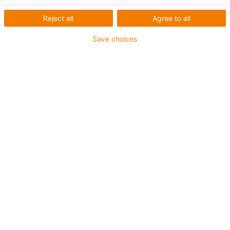
QuickChain - Recherche
Reject all
Agree to all
de produits et
Save choices
comparaison de produits
pour les chaînes d'énergie