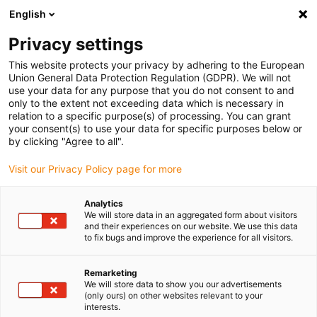
English
Veuillez choisir votre lieu de livraison
Privacy settings
La sélection de la page pays/région peut influencer différents
facteurs tels que le prix, les options d'expédition et la disponibilité
This website protects your privacy by adhering to the European
Union General Data Protection Regulation (GDPR). We will not
des produits.
use your data for any purpose that you do not consent to and
only to the extent not exceeding data which is necessary in
relation to a specific purpose(s) of processing. You can grant
Voir tous les sites
your consent(s) to use your data for specific purposes below or
by clicking "Agree to all".
Aller à www.igus.com
Visit our Privacy Policy page for more
Analytics
(0)
We will store data in an aggregated form about visitors
and their experiences on our website. We use this data
to fix bugs and improve the experience for all visitors.
Page d'accueil
service
EPLAN
Remarketing
We will store data to show you our advertisements
(only ours) on other websites relevant to your
Câbles chainflex® dans
interests.