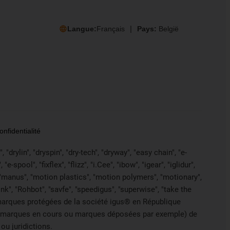
Langue:
Français
Pays:
België
nfidentialité
drylin", "dryspin", "dry-tech", "dryway", "easy chain", "e-
pool", "fixflex", "flizz", "i.Cee", "ibow", "igear", "iglidur",
", "manus", "motion plastics", "motion polymers", "motionary",
ink", "Rohbot", "savfe", "speedigus", "superwise", "take the
des marques protégées de la société igus® en République
s de marques en cours ou marques déposées par exemple) de
ou juridictions.