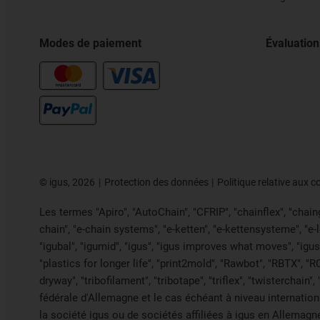
Modes de paiement
Évaluation
©
igus, 2026
Protection des données
Politique relative aux c
Les termes "Apiro", "AutoChain", "CFRIP", "chainflex", "chainge
chain", "e-chain systems", "e-ketten", "e-kettensysteme", "e-loo
"igubal", "igumid", "igus", "igus improves what moves", "igus
"plastics for longer life", "print2mold", "Rawbot", "RBTX", "R
dryway", "tribofilament", "tribotape", "triflex", "twistercha
fédérale d'Allemagne et le cas échéant à niveau internati
la société igus ou de sociétés affiliées à igus en Allemagn