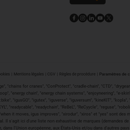
ookies
Mentions légales
CGV
Règles de procédure
Paramètres de co
", "chains for cranes", "ConProtect", "cradle-chain", "CTD", "drygear", "
p", "energy chain", "energy chain systems", "enjoyneering", "e-skin", "e-s
:bike", "igusGO", "igutex", "iguverse", "iguversum", "kineKIT", "kopla
CYL", "readycable", "readychain", "ReBeL", "ReCyycle", "reguse", "robol
in", "when it moves, igus improves", "xirodur", "xiros" et "yes" sont 
onal. Il s'agit ici d'une liste non exhaustive de marques (demande
e, dans l'Union européenne, aux États-Unis et/ou dans d'autres pays 