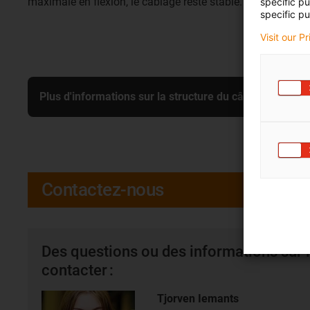
maximale en flexion, le câblage reste stable.
specific p
specific pu
Visit our P
Plus d'informations sur la structure du câble chainfle
Contactez-nous
Des questions ou des informations sur l
contacter :
Tjorven Iemants