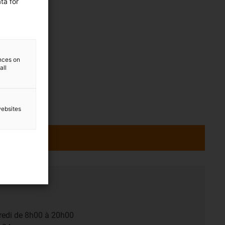
ta for
ences on
all
websites
dredi de 8h00 à 20h00