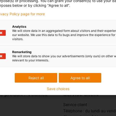
urpose(s) of processing. You can grant your consent(s) to use your da
rposes below or by clicking "Agree to all".
rivacy Policy page for more
Analytics
We will store data in an aggregated form about visitors and their experi
our website. We use this data to fix bugs and improve the experience for 
x®
visitors.
Remarketing
We will store data to show you our advertisements (only ours) on other 
relevant to your interests.
Reject all
Agree to all
Save choices
e produit ? Veuillez
Service Client
Service client :
Téléphone : du lundi au ven