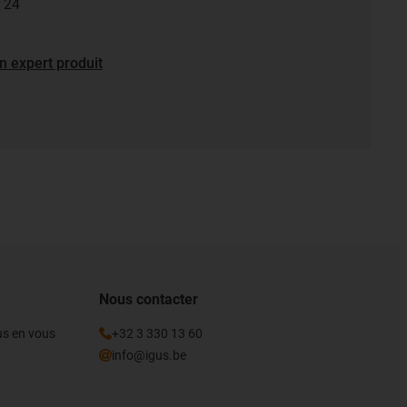
r 24
n expert produit
Nous contacter
gus en vous
+32 3 330 13 60
info@igus.be