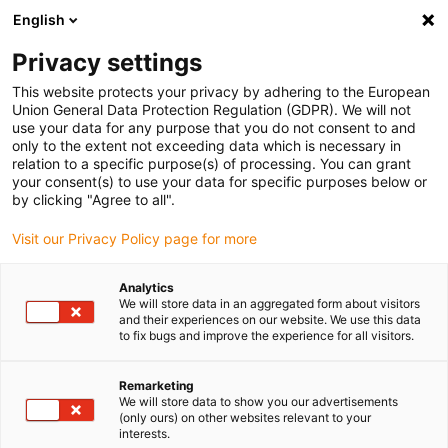
English
Veuillez choisir votre lieu de livraison
Privacy settings
La sélection de la page pays/région peut influencer différents
facteurs tels que le prix, les options d'expédition et la disponibilité
This website protects your privacy by adhering to the European
Union General Data Protection Regulation (GDPR). We will not
des produits.
use your data for any purpose that you do not consent to and
only to the extent not exceeding data which is necessary in
relation to a specific purpose(s) of processing. You can grant
Voir tous les sites
your consent(s) to use your data for specific purposes below or
by clicking "Agree to all".
Aller à www.igus.com
Visit our Privacy Policy page for more
Analytics
(0)
We will store data in an aggregated form about visitors
and their experiences on our website. We use this data
to fix bugs and improve the experience for all visitors.
Page d'accueil
Informations
La Durabilité
Remarketing
We will store data to show you our advertisements
(only ours) on other websites relevant to your
Nous voulons faire
interests.