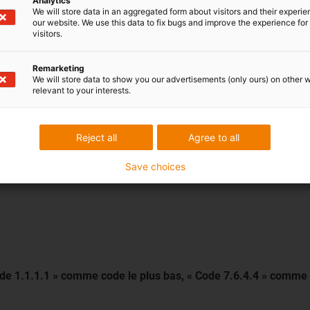
Analytics
We will store data in an aggregated form about visitors and their experi
our website. We use this data to fix bugs and improve the experience for 
visitors.
Torsion
Remarketing
We will store data to show you our advertisements (only ours) on other 
1 à 4
relevant to your interests.
1 : aucune torsion
2 : ± 90°, pour un câble de 1 m de long
Reject all
Agree to all
3 : ± 180°, pour un câble de 1 m de long
4 : ± 360°, pour un câble de 1 m de long
Save choices
Code 1.1.1.1 » comme code le plus bas, « Code 7.6.4.4 » comme 