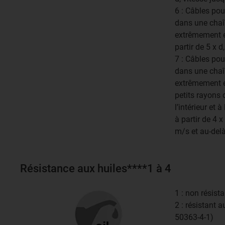
6 : Câbles po
dans une chaîn
extrêmement é
partir de 5 x d
7 : Câbles po
dans une chaîn
extrêmement é
petits rayons 
l’intérieur et 
à partir de 4 x
m/s et au-del
Résistance aux huiles****1 à 4
1 : non résist
2 : résistant 
50363-4-1)