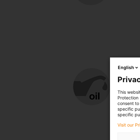
English
Privac
This websi
Protection
consent to 
specific p
specific pu
Visit our P