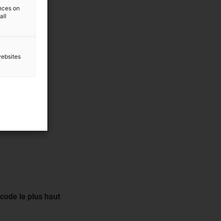
ences on
all
websites
code le plus haut