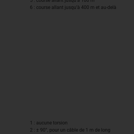
5 : course allant jusqu’à 100 m
6 : course allant jusqu’à 400 m et au-delà
1 : aucune torsion
2 : ± 90°, pour un câble de 1 m de long