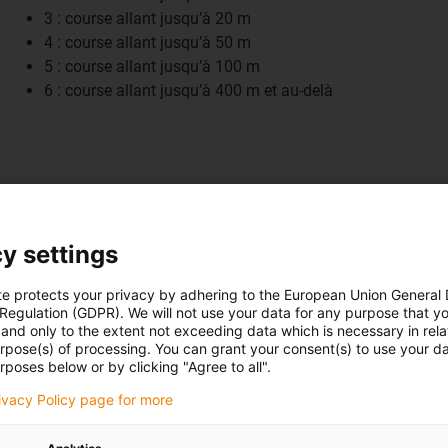
3 : course allant jusqu’à 20 m
4 : course allant jusqu’à 50 m
5 : course allant jusqu’à 100 m
6 : course allant jusqu’à 400 m et au-delà
Résistance aux huiles
y settings
1 à 4
1 : non résistant aux huiles
te protects your privacy by adhering to the European Union General
 Regulation (GDPR). We will not use your data for any purpose that y
2 : résistant aux huiles (selon DIN EN 50363-4-1)
and only to the extent not exceeding data which is necessary in relat
3 : résistant aux huiles (selon DIN EN 50363-10-2)
urpose(s) of processing. You can grant your consent(s) to use your da
4 : résistant aux huiles (selon DIN EN 60811-2-1, résista
rposes below or by clicking "Agree to all".
de l’huile Plantocut 8 S-MB de DEA)
rivacy Policy page for more