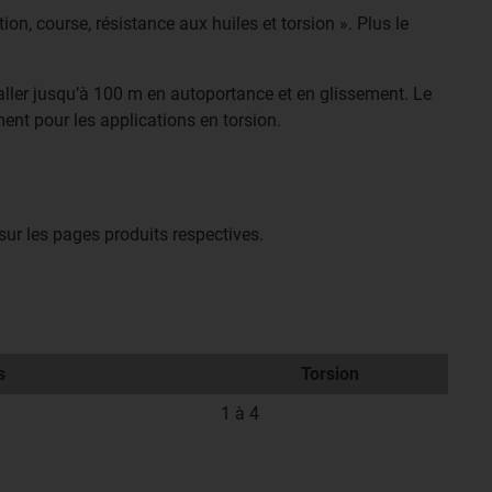
ion, course, résistance aux huiles et torsion ». Plus le
 aller jusqu’à 100 m en autoportance et en glissement. Le
ment pour les applications en torsion.
ur les pages produits respectives.
s
Torsion
1 à 4