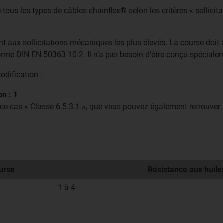
tous les types de câbles chainflex® selon les critères « sollicitat
t aux sollicitations mécaniques les plus élevés. La course doit
norme DIN EN 50363-10-2. Il n’a pas besoin d’être conçu spéciale
odification :
on : 1
 ce cas
« Classe 6.5.3.1 »,
que vous pouvez également retrouver s
urse
Résistance aux huile
1 à 4