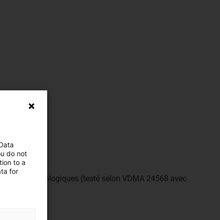
 Data
ou do not
ion to a
ta for
nt aux huiles biologiques (testé selon VDMA 24568 avec