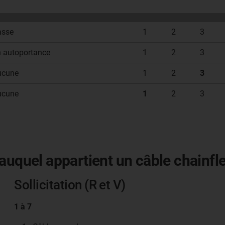
asse
1
2
3
n autoportance
1
2
3
ucune
1
2
3
ucune
1
2
3
 auquel appartient un câble chainfl
Sollicitation (R et V)
1 à 7