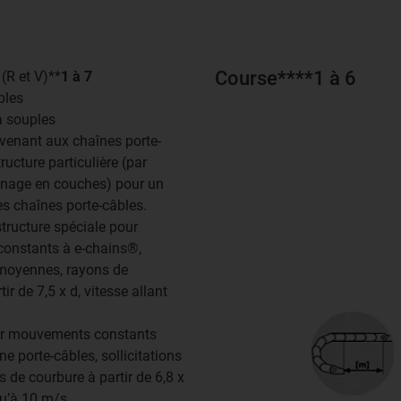
Course****1 à 6
 (R et V)**
1 à 7
ples
ra souples
nvenant aux chaînes porte-
ructure particulière (par
nage en couches) pour un
s chaînes porte-câbles.
structure spéciale pour
onstants à e-chains®,
s moyennes, rayons de
ir de 7,5 x d, vitesse allant
ur mouvements constants
e porte-câbles, sollicitations
s de courbure à partir de 6,8 x
qu’à 10 m/s