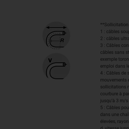
**Sollicitation
1 : câbles sou
2 : câbles ult
3 : Câbles co
câbles sans st
exemple toron
emploi dans le
4 : Câbles de 
mouvements c
sollicitation
courbure à part
jusqu’à 3 m/s
5 : Câbles po
dans une chaîn
élevées, rayon
d, vitesse jus