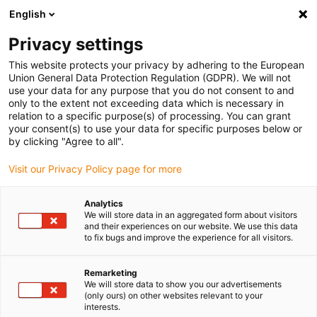
English
Veuillez choisir votre lieu de livraison
Privacy settings
La sélection de la page pays/région peut influencer différents
facteurs tels que le prix, les options d'expédition et la disponibilité
This website protects your privacy by adhering to the European
Union General Data Protection Regulation (GDPR). We will not
des produits.
use your data for any purpose that you do not consent to and
only to the extent not exceeding data which is necessary in
relation to a specific purpose(s) of processing. You can grant
Voir tous les sites
your consent(s) to use your data for specific purposes below or
by clicking "Agree to all".
Aller à www.igus.com
Visit our Privacy Policy page for more
Analytics
(0)
We will store data in an aggregated form about visitors
and their experiences on our website. We use this data
to fix bugs and improve the experience for all visitors.
Page d'accueil
Configurateur en ligne
Recherche De Produits
Remarketing
We will store data to show you our advertisements
(only ours) on other websites relevant to your
Recherche de produits
interests.