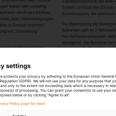
s Unternehmen CIME robuste
Espressomaschine, die allen 
en waren sehr vielseitig:
System umfasst den Einsatz 
raturen, durch das Erhitzen
Schrittmotoren, die synchron 
rden, dass Verunreinigungen
Die Übertragung der Bewegun
eilen in Kontakt kommen.
Außerdem gibt es 2 Mikroschal
dung von Schmierung
hoc-Software entwickelt, wel
ermöglicht. Der Benutzer kann
e normale Kaffeemaschine
eine manuelle Einstellung vo
mit elektrischer Verstellung.
Die gewählten Produkte komm
sen stehen automatisch
y settings
daher nicht nur wartungsfrei
igkeit ein entscheidendes
Verschmutzungen.
i sein.
te protects your privacy by adhering to the European Union General
 Regulation (GDPR). We will not use your data for any purpose that y
and only to the extent not exceeding data which is necessary in relat
urpose(s) of processing. You can grant your consent(s) to use your da
rposes below or by clicking "Agree to all".
rivacy Policy page for more