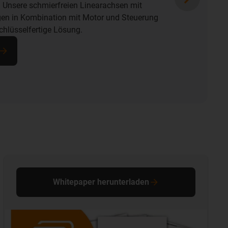
. Weiterhin wird eine möglichst lange
hnelle Wartung benötigt. Unsere Lager-
ierfreie Zahnriemenachsen sorgen für eine
 trotz Schmutzbelastung.
Whitepaper herunterladen