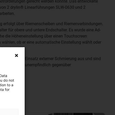
Anforderungen gerecht werden konnte. Das entwickelte
von 2 drylin® Linearführungen SLW-0630 und 2
arbeiten.
g erfolgt über Riemenscheiben und Riemenverbindungen.
ter für obere und untere Endschalter. Es wurde eine Ad-
che die Höheneinstellung über einen Touchscreen
 wählen, ob er eine automatische Einstellung wählt oder
rnimmt.
en ohne den Einsatz externer Schmierung aus und sind
, sondern auch unempfindlich gegenüber
 Data
ou do not
ion to a
ta for