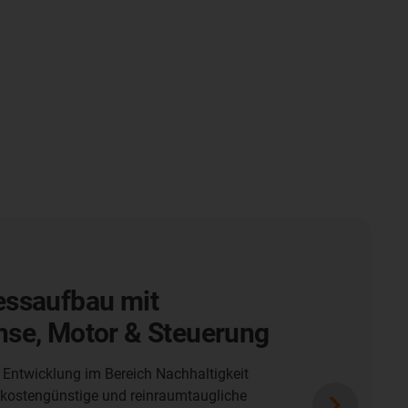
 für Beton l
ie Lösung in staubiger
g
ung von Zement entsteht beim 3D-
hohe Staubbelastung, der die Produkte