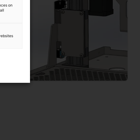
ences on
all
websites