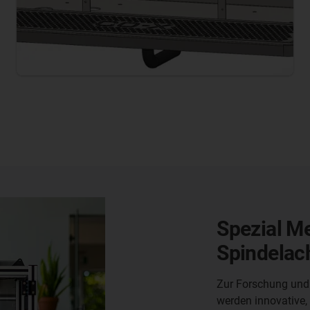
3D-Drucker
Schmierfre
Umgebun
Durch die Verwend
Betondrucker eine 