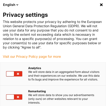
English
Bitte wählen Sie Ihren Lieferstandort
Privacy settings
Die Auswahl der Länder-/Regionsseite kann verschiedene
Faktoren wie Preis, Versandoptionen und Produktverfügbarkeit
This website protects your privacy by adhering to the European
Union General Data Protection Regulation (GDPR). We will not
beeinflussen.
use your data for any purpose that you do not consent to and
only to the extent not exceeding data which is necessary in
relation to a specific purpose(s) of processing. You can grant
Alle Standorte anzeigen
your consent(s) to use your data for specific purposes below or
by clicking "Agree to all".
Gehe zu www.igus.com
Visit our Privacy Policy page for more
Analytics
(0)
We will store data in an aggregated form about visitors
and their experiences on our website. We use this data
to fix bugs and improve the experience for all visitors.
Startseite
Branchen
Agrartechnik
Remarketing
We will store data to show you our advertisements
(only ours) on other websites relevant to your
Verlässlich bei Schmutz,
interests.