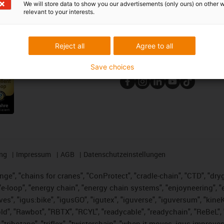
We will store data to show you our advertisements (only ours) on other 
Muster
plastics news an.
relevant to your interests.
d Portal
Newsletter abonnieren
Reject all
Agree to all
ungen
Folge uns auf Social Media
Save choices
ng
Impressum
AGB
Datenschutzeinstellungen
nge", "chains for cranes", "ConProtect", "cradle-chain", "CTD", "dryge
-loop", "energy chain", "energy chain systems", "enjoyneering", "e-skin
ves", "igus:bike", "igusGO", "igutex", "iguverse", "iguversum", "kin
ld", "Rawbot", "RBTX", "RCYL", "readycable", "readychain", "ReBeL", "
 "tribotape", "triflex", "twisterchain", "when it moves, igus improve