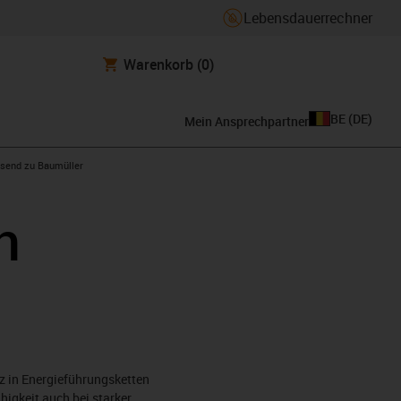
Lebensdauerrechner
Warenkorb
(0)
BE
(
DE
)
Mein Ansprechpartner
con-arrow-right
send zu Baumüller
n
z in Energieführungsketten
igkeit auch bei starker