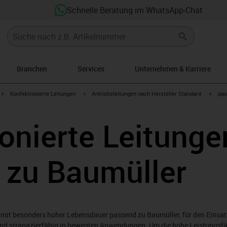
Schnelle Beratung im WhatsApp-Chat
Branchen
Services
Unternehmen & Karriere
igus-icon-arrow-right
igus-icon-arrow-right
igus-i
Konfektionierte Leitungen
Antriebsleitungen nach Hersteller Standard
pas
onierte Leitunge
 zu Baumüller
mit besonders hoher Lebensdauer passend zu Baumüller, für den Einsat
 und strapazierfähig in bewegten Anwendungen. Um die hohe Leistungsfäh