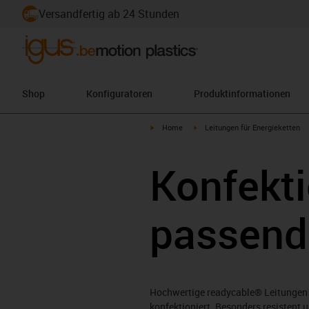
Versandfertig ab 24 Stunden
Shop
Konfiguratoren
Produktinformationen
igus-icon-arrow-right
igus-icon-arrow-right
Home
Leitungen für Energieketten
Konfekti
passend
Hochwertige readycable® Leitungen 
konfektioniert. Besonders resistent