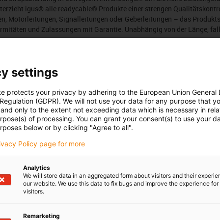
erzieht igus® alle readycable® Produkte einer strengen Qualitätskontr
n, Motorleitungen, Signalleitungen oder Geberleitungen – das Produkts
rmitäten und Zulassungen mit Garantie. Unabhängig von der Länge, fal
y settings
Anzahl Produkte:
0
Liste
Kacheln
te protects your privacy by adhering to the European Union General
In dieser Kategorie sind derzeit leider keine Produkte verfügba
 Regulation (GDPR). We will not use your data for any purpose that y
oder eine individuelle Lösung? Der igus® LiveChat hilft Ihnen 
and only to the extent not exceeding data which is necessary in relat
urpose(s) of processing. You can grant your consent(s) to use your da
Sie uns eine Nachricht!
rposes below or by clicking "Agree to all".
rivacy Policy page for more
edback.
Lob & Kritik
Analytics
We will store data in an aggregated form about visitors and their experi
our website. We use this data to fix bugs and improve the experience for 
Newsletter
visitors.
ures
Bleiben Sie immer auf dem Lauf
Remarketing
melden Sie sich hier für unsere m