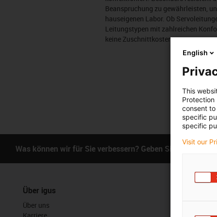
Beanspruchung zu gewährleisten, unt
hauseigenen Labor. Ob Servoleitunge
Leitungstypen mit zahlreichen Konfo
keine Zuschnittkosten an.
English
Privac
This websi
Protection
consent to 
specific p
specific pu
Visit our P
Was können wir für Sie verbessern? Geben Sie uns Ihr Fe
Über igus
Services
Über uns
myigus Feat
Karriere
Online Tools