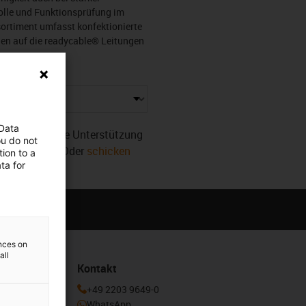
olle und Funktionsprüfung im
ortiment umfasst konfektionierte
len auf die readycable® Leitungen
 Data
r. Benötigen Sie Unterstützung
ou do not
sofort weiter! Oder
schicken
ion to a
ta for
ences on
all
Kontakt
enden und
+49 2203 9649-0
otion
WhatsApp