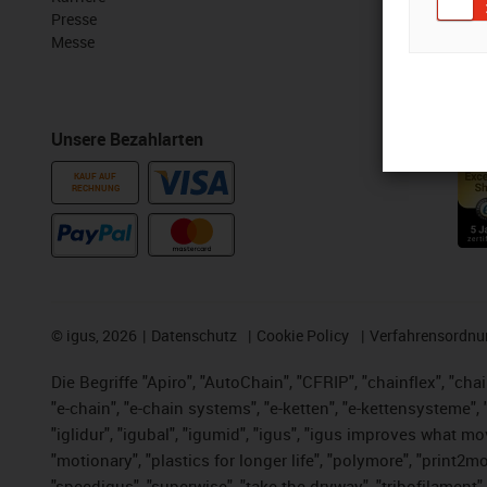
Presse
Kostenlose 
Messe
CAD Downloa
Unsere Bezahlarten
Auszeichn
KAUF AUF
RECHNUNG
©
igus, 2026
Datenschutz
Cookie Policy
Verfahrensordnu
Die Begriffe "Apiro", "AutoChain", "CFRIP", "chainflex", "chai
"e-chain", "e-chain systems", "e-ketten", "e-kettensysteme", "e
"iglidur", "igubal", "igumid", "igus", "igus improves what mo
"motionary", "plastics for longer life",
"polymore",
"print2mo
"speedigus", "superwise", "take the dryway", "tribofilament",