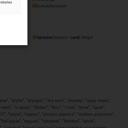
websites
Kontaktformular
Sprache:
Deutsch
Land:
België
ar", "drylin", "dryspin", "dry-tech", "dryway", "easy chain",
", "e-spool", "fixflex", "flizz", "i.Cee", "ibow", "igear",
eKIT", "kopla", "manus", "motion plastics", "motion polymers",
ReCyycle", "reguse", "robolink", "Rohbot", "savfe",
s", "xirodur", "xiros" und "yes" sind rechtlich geschützte