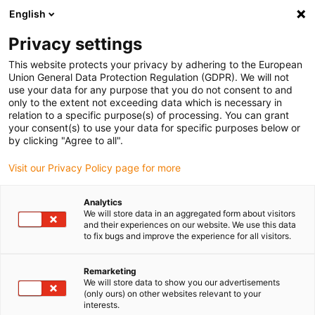
English
(0)
Privacy settings
igus-icon-arrow-right
igus-icon-arrow-right
Home
Rollen
This website protects your privacy by adhering to the European
Union General Data Protection Regulation (GDPR). We will not
use your data for any purpose that you do not consent to and
only to the extent not exceeding data which is necessary in
Rollen aus Kunststoff | Online-
relation to a specific purpose(s) of processing. You can grant
your consent(s) to use your data for specific purposes below or
by clicking "Agree to all".
Shop
Visit our Privacy Policy page for more
Analytics
We will store data in an aggregated form about visitors
and their experiences on our website. We use this data
Unsere Rollen aus
tribologisch optimierten Kunststoffen
sind
to fix bugs and improve the experience for all visitors.
bestens für die unterschiedlichen Anforderungen der Industrie
geeignet. Festschmierstoffe im Inneren des iglidur Materials
Remarketing
ermöglichen eine
lange Lebensdauer
ohne einen zusätzlichen
We will store data to show you our advertisements
Tropfen Schmieröl, sind
robust
und nahezu
wartungsfrei
. Unsere
(only ours) on other websites relevant to your
Rollen teilen sich in
Führungsrollen
sowie
Messerkantenrollen
auf.
interests.