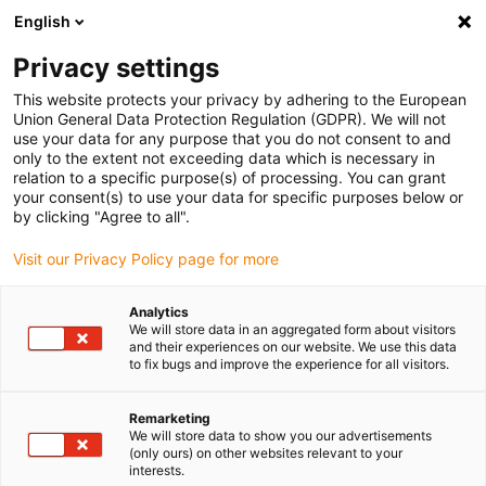
English
(0)
Privacy settings
igus-icon-arrow-right
igus-icon-arrow-right
igus-icon-arrow-right
igus-icon-arro
Home
Leitungen für Energieketten
Kabel & Leitungen
This website protects your privacy by adhering to the European
Datenleitungen
Union General Data Protection Regulation (GDPR). We will not
use your data for any purpose that you do not consent to and
only to the extent not exceeding data which is necessary in
relation to a specific purpose(s) of processing. You can grant
Datenleitung
your consent(s) to use your data for specific purposes below or
by clicking "Agree to all".
Visit our Privacy Policy page for more
Damit eine hohe und sichere Datenübertragung in Ihrer
Analytics
Anwendung realisiert werden kann, sind unsere
Datenleitungen
We will store data in an aggregated form about visitors
meist
geschirmt
und so aufgebaut, dass sie auch in der Bewegung
and their experiences on our website. We use this data
zuverlässig Daten übertragen werden können. Zusätzlich zeichnen
to fix bugs and improve the experience for all visitors.
sich alle Datenleitungen besonders durch die eine
hohe EMV
Sicherheit
, aufgrund ihres Schirmes, aus. Unsere chainflex
Remarketing
Datenleitungen gibt es in drei unterschiedlichen elektrischen
We will store data to show you our advertisements
(only ours) on other websites relevant to your
Konstruktionen sowie in verschiedenen mechanischen Qualitäten.
interests.
Sie können je nach Anwendung zwischen
Lagenverseilung
,