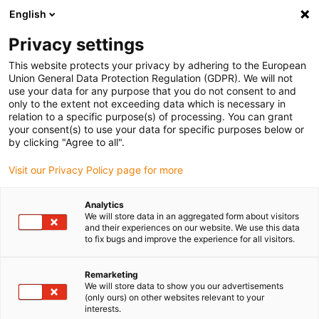
English
Bitte wählen Sie Ihren Lieferstandort
Privacy settings
Die Auswahl der Länder-/Regionsseite kann verschiedene
Faktoren wie Preis, Versandoptionen und Produktverfügbarkeit
This website protects your privacy by adhering to the European
Union General Data Protection Regulation (GDPR). We will not
beeinflussen.
use your data for any purpose that you do not consent to and
only to the extent not exceeding data which is necessary in
Alle Standorte anzeigen
relation to a specific purpose(s) of processing. You can grant
your consent(s) to use your data for specific purposes below or
by clicking "Agree to all".
Gehe zu www.igus.com
Visit our Privacy Policy page for more
(0)
Analytics
We will store data in an aggregated form about visitors
and their experiences on our website. We use this data
Startseite
Automation
Roboterübersicht
to fix bugs and improve the experience for all visitors.
Remarketing
Roboter-Arten für die
We will store data to show you our advertisements
(only ours) on other websites relevant to your
interests.