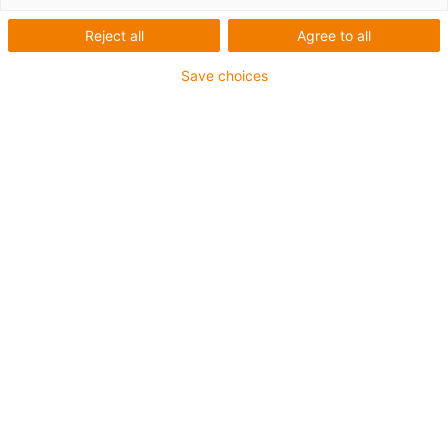
Industrie
Reject all
Agree to all
Was für Roboter-Arten gibt es und welcher Typ ist für Ihre
Anwendung richtig? Es gibt viele Faktoren, die die
Save choices
Auswahl des passenden Roboters beeinflussen. Hier
finden Sie einen kompakten Überblick über die
gängigsten und von igus in Deutschland hergestellten
Robotertypen und wie man diese einsetzt.
Der passende Roboter für
jedes Einsatzszenario
Cobot-Informationen
erhalten