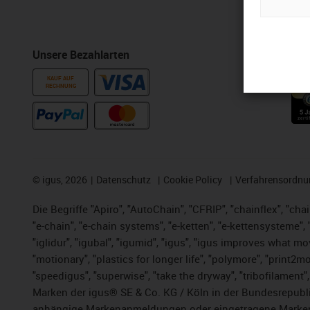
Unsere Bezahlarten
Auszeichn
KAUF AUF
RECHNUNG
©
igus, 2026
Datenschutz
Cookie Policy
Verfahrensordnu
Die Begriffe "Apiro", "AutoChain", "CFRIP", "chainflex", "chai
"e-chain", "e-chain systems", "e-ketten", "e-kettensysteme", "e
"iglidur", "igubal", "igumid", "igus", "igus improves what mo
"motionary", "plastics for longer life",
"polymore",
"print2mo
"speedigus", "superwise", "take the dryway", "tribofilament",
Marken der igus® SE & Co. KG / Köln in der Bundesrepubli
anhängige Markenanmeldungen oder eingetragene Marken)