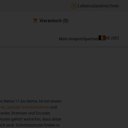
Lebensdauerrechner
Warenkorb
(0)
BE
(
DE
)
Mein Ansprechpartner
von Nema 11 bis Nema 34 mit einem
ren
,
Spindel-Schrittmotoren
und
Stecker, Bremsen und Encoder
otoren gehört weiterhin, dass diese
h sind. Schrittmotoren finden in