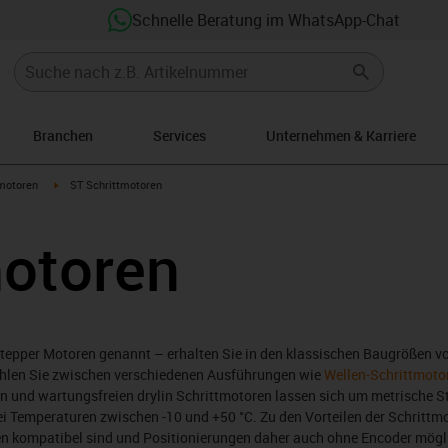
Schnelle Beratung im WhatsApp-Chat
Branchen
Services
Unternehmen & Karriere
arrow-right
igus-icon-arrow-right
motoren
ST Schrittmotoren
motoren
Stepper Motoren genannt – erhalten Sie in den klassischen Baugrößen 
en Sie zwischen verschiedenen Ausführungen wie
Wellen-Schrittmoto
gen und wartungsfreien drylin Schrittmotoren lassen sich um metrische 
bei Temperaturen zwischen -10 und +50 °C. Zu den Vorteilen der Schrittm
 kompatibel sind und Positionierungen daher auch ohne Encoder möglic