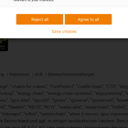
Newsletter abonnieren
Reject all
Agree to all
ungen
Folge uns auf Social Media
Save choices
ng
Impressum
AGB
Datenschutzeinstellungen
nge", "chains for cranes", "ConProtect", "cradle-chain", "CTD", "dryge
-loop", "energy chain", "energy chain systems", "enjoyneering", "e-skin
ves", "igus:bike", "igusGO", "igutex", "iguverse", "iguversum", "kin
ld", "Rawbot", "RBTX", "RCYL", "readycable", "readychain", "ReBeL", "
 "tribotape", "triflex", "twisterchain", "when it moves, igus improve
k Deutschland und ggf. in einigen ausländischen Ländern. Dies 
 der igus SE & Co. KG oder verbundenen Unternehmen der igus 