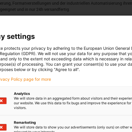
erung, Formatverstellungen und der industriellen Automatisierung ihren
geeignet und in nur 24h versandfertig.
Anzahl Produkte:
0
Liste
Kach
y settings
In dieser Kategorie sind derzeit leider keine Produkte verfügba
te protects your privacy by adhering to the European Union General
oder eine individuelle Lösung? Der igus® LiveChat hilft Ihnen 
 Regulation (GDPR). We will not use your data for any purpose that y
Sie uns eine Nachricht!
and only to the extent not exceeding data which is necessary in relat
urpose(s) of processing. You can grant your consent(s) to use your da
rposes below or by clicking "Agree to all".
edback.
Lob & Kritik
rivacy Policy page for more
Analytics
We will store data in an aggregated form about visitors and their experi
Newsletter
our website. We use this data to fix bugs and improve the experience for 
visitors.
ures
Bleiben Sie immer auf dem Lauf
melden Sie sich hier für unsere m
Muster
plastics news an.
Remarketing
We will store data to show you our advertisements (only ours) on other 
d Portal
relevant to your interests.