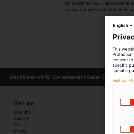
der Medizintechnik, Laborautomatisi
zum sofortigen Kauf im Online-Shop 
English
Privac
This websi
Protection
consent to 
specific p
specific pu
Was können wir für Sie verbessern? Geben Sie uns Ihr Fe
Visit our P
Über igus
Services
Über uns
myigus Feat
Karriere
Online Tools
Presse
Kostenlose 
Messe
CAD Downloa