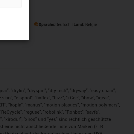
Sprache:
Deutsch
Land:
België
ar", "drylin", "dryspin", "dry-tech", "dryway", "easy chain",
", "e-spool", "fixflex", "flizz", "i.Cee", "ibow", "igear",
eKIT", "kopla", "manus", "motion plastics", "motion polymers",
ReCyycle", "reguse", "robolink", "Rohbot", "savfe",
s", "xirodur", "xiros" und "yes" sind rechtlich geschützte
ist
eine nicht abschließende Liste von Marken (z. B.
in Deutschland, der Europäischen Union, den USA