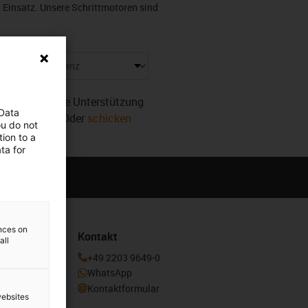
 Einsatz. Unsere Schrittmotoren sind
eln
r. Benötigen Sie Unterstützung
 Data
sofort weiter! Oder
schicken
ou do not
ion to a
ta for
ences on
Kontakt
all
enden und
+49 2203 9649-0
otion
WhatsApp
Kontaktformular
websites