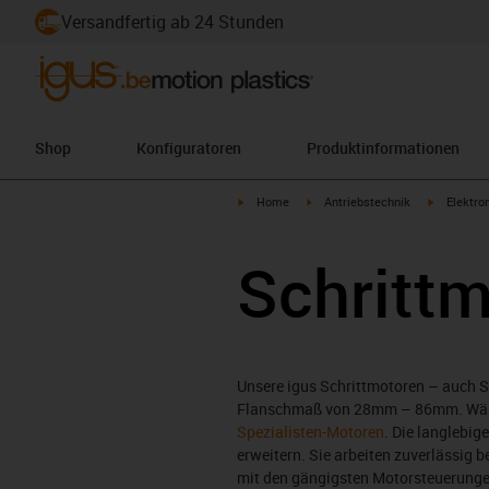
Versandfertig ab 24 Stunden
Shop
Konfiguratoren
Produktinformationen
igus-icon-arrow-right
igus-icon-arrow-right
igus-icon-
Home
Antriebstechnik
Elektro
Schritt
Unsere igus Schrittmotoren – auch 
Flanschmaß von 28mm – 86mm. Wähl
Spezialisten-Motoren
. Die langlebi
erweitern. Sie arbeiten zuverlässig 
mit den gängigsten Motorsteuerungen