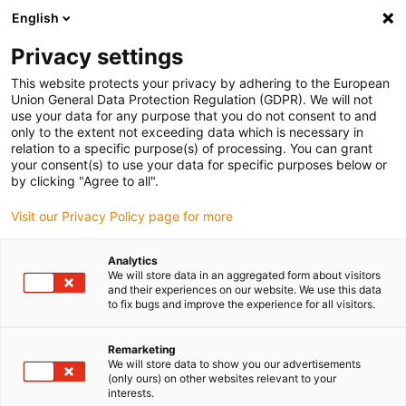
English
(0)
Privacy settings
igus-icon-arrow-right
igus-icon-arrow-right
igus-icon-arrow-right
igus-i
Home
Leitungen für Energieketten
Konfektionierte Leitungen
This website protects your privacy by adhering to the European
Sensor-, Aktorleitungen
Union General Data Protection Regulation (GDPR). We will not
use your data for any purpose that you do not consent to and
only to the extent not exceeding data which is necessary in
relation to a specific purpose(s) of processing. You can grant
Sensorleitung & Aktorleitung
your consent(s) to use your data for specific purposes below or
by clicking "Agree to all".
Visit our Privacy Policy page for more
(CF.INI)
Analytics
We will store data in an aggregated form about visitors
and their experiences on our website. We use this data
to fix bugs and improve the experience for all visitors.
Initiator-Leitungen, auch Sensorleitung oder Aktorkabel genannt,
stellen die Verbindung zwischen Steuereinheit und
unterschiedlichsten
Sensoren
– bzw. bei Umkehrung des
Remarketing
We will store data to show you our advertisements
Messprinzips –
Aktoren
dar. Kurzformen, die häufig verwendet
(only ours) on other websites relevant to your
werden, sind auch Ini, was für Initiatorleitung oder Ini-Kabel steht.
interests.