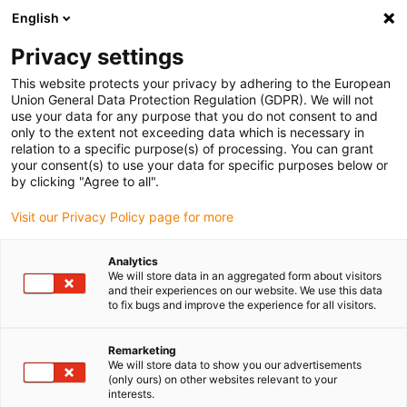
English
(0)
Privacy settings
igus-icon-arrow-right
igus-icon-arrow-right
igus-icon-arrow-right
Home
Kugellager
Flanschkugellager
This website protects your privacy by adhering to the European
Union General Data Protection Regulation (GDPR). We will not
use your data for any purpose that you do not consent to and
only to the extent not exceeding data which is necessary in
Flanschkugellager
relation to a specific purpose(s) of processing. You can grant
your consent(s) to use your data for specific purposes below or
by clicking "Agree to all".
Visit our Privacy Policy page for more
Analytics
We will store data in an aggregated form about visitors
and their experiences on our website. We use this data
to fix bugs and improve the experience for all visitors.
Liste
Kacheln
Remarketing
We will store data to show you our advertisements
(only ours) on other websites relevant to your
interests.
Anzahl Produkte:
0