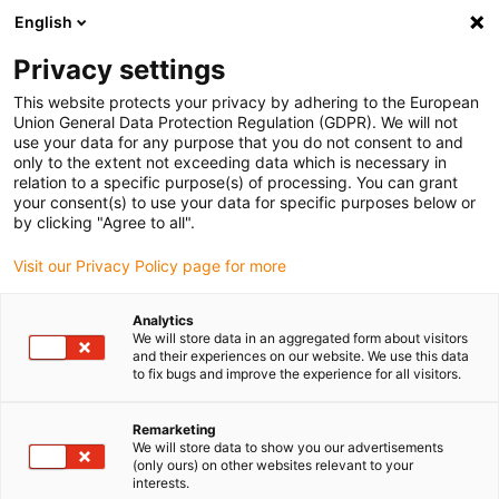
English
(0)
Privacy settings
igus-icon-arrow-right
igus-icon-arrow-right
igus-icon-arrow-right
igus-i
Home
Leitungen für Energieketten
Konfektionierte Leitungen
This website protects your privacy by adhering to the European
igus-icon-arrow-right
Antriebsleitungen nach Hersteller Standard
passend zu Control Techniques
Union General Data Protection Regulation (GDPR). We will not
use your data for any purpose that you do not consent to and
only to the extent not exceeding data which is necessary in
relation to a specific purpose(s) of processing. You can grant
Konfektionierte Leitungen
your consent(s) to use your data for specific purposes below or
by clicking "Agree to all".
Visit our Privacy Policy page for more
passend zu Control
Analytics
We will store data in an aggregated form about visitors
Techniques
and their experiences on our website. We use this data
to fix bugs and improve the experience for all visitors.
Remarketing
We will store data to show you our advertisements
Passend zu Control Techniques konfektionierte readycable®
(only ours) on other websites relevant to your
Leitungen eignen sich ideal für den Einsatz in Energieketten
interests.