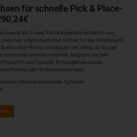
hsen für schnelle Pick & Place-
290,24€
nd sowohl als 2- oder 3-Achs-Kinematik erhältlich und
l, zwischen unterschiedlichen Größen für den Arbeitsraum
uild-or-Buy-Prinzip entscheiden Sie selbst, ob Sie den
er vormontiert erhalten möchten. Aufgrund der sehr
0 Picks/min sind typische Einsatzgebiete dieses
band-Picking oder Sortieranwendungen.
rdware inklusive kostenloser Software
ik
ehen