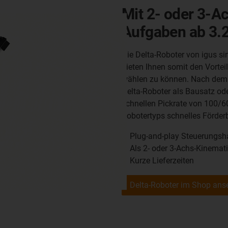
Mit 2- oder 3-Ac
Aufgaben ab 3.
Die Delta-Roboter von igus si
bieten Ihnen somit den Vortei
wählen zu können. Nach dem B
Delta-Roboter als Bausatz od
schnellen Pickrate von 100/6
Robotertyps schnelles Förder
Plug-and-play Steuerungsha
Als 2- oder 3-Achs-Kinemat
Kurze Lieferzeiten
Delta-Roboter im Shop ans