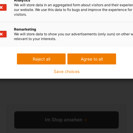
Analytics
We will store data in an aggregated form about visitors and their experi
our website. We use this data to fix bugs and improve the experience for 
visitors.
Remarketing
We will store data to show you our advertisements (only ours) on other 
relevant to your interests.
Reject all
Agree to all
Save choices
Im Shop ansehen