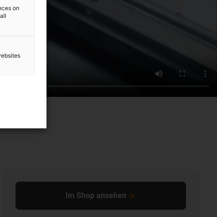
ences on
all
websites
Im Shop ansehen