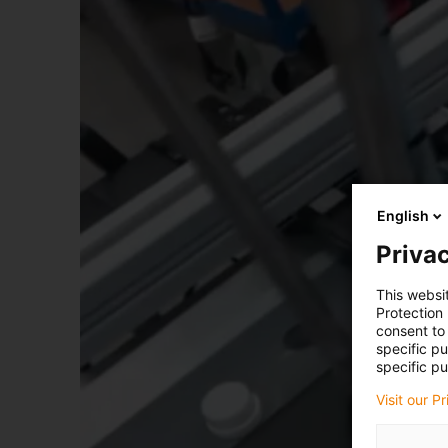
English
Privac
This websi
Protection
consent to 
specific p
specific pu
Visit our P