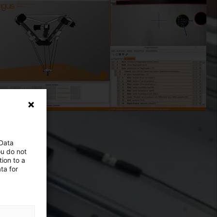
 Data
ou do not
ion to a
ta for