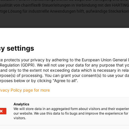
squalität von chainflex® Steuerleitungen in Verbindung mit den HARTIN
ertige Lösung für industrielle Anwendungen hilft, aufwändige Steckerko
Anzahl Produkte:
0
Liste
Kacheln
y settings
In dieser Kategorie sind derzeit leider keine Produkte verfügba
oder eine individuelle Lösung? Der igus® LiveChat hilft Ihnen 
te protects your privacy by adhering to the European Union General
Sie uns eine Nachricht!
 Regulation (GDPR). We will not use your data for any purpose that y
and only to the extent not exceeding data which is necessary in relat
urpose(s) of processing. You can grant your consent(s) to use your da
rposes below or by clicking "Agree to all".
rivacy Policy page for more
edback.
Lob & Kritik
Analytics
We will store data in an aggregated form about visitors and their experi
our website. We use this data to fix bugs and improve the experience for 
visitors.
Newsletter