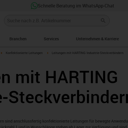
Schnelle Beratung im WhatsApp-Chat
Branchen
Services
Unternehmen & Karriere
igus-icon-arrow-right
igus-icon-arrow-right
Konfektionierte Leitungen
Leitungen mit HARTING Industrie-Steckverbindern
en mit HARTING
e-Steckverbinder
rn sind anschlussfertig konfektionierte Leitungen für bewegte Anwend
tückzahl 1 und in Wunschlänge stehen ab Lager zur Verfügung und sind 