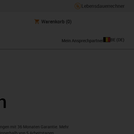
Lebensdauerrechner
Warenkorb
(0)
BE
(
DE
)
Mein Ansprechpartner
n
ungen mit 36 Monaten Garantie. Mehr
innerhalb von 5 Arbeitstagen