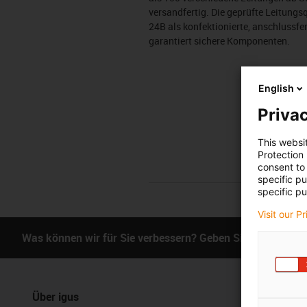
versandfertig. Die geprüfte Leitung
24B als konfektionierte, anschlussf
garantiert sichere Komponenten.
English
Privac
This websi
Protection
consent to 
specific p
specific pu
Visit our P
Was können wir für Sie verbessern? Geben Sie uns Ihr Fe
Über igus
Services