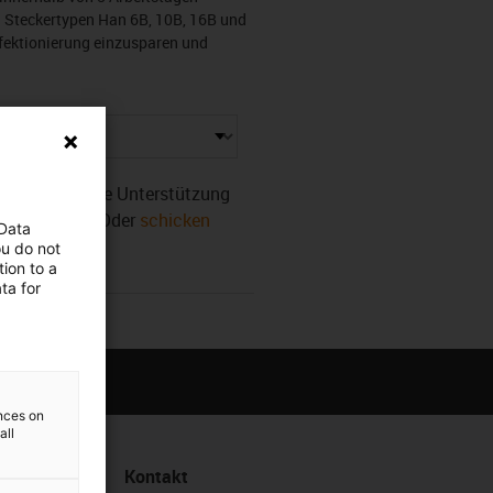
G Steckertypen Han 6B, 10B, 16B und
nfektionierung einzusparen und
r. Benötigen Sie Unterstützung
sofort weiter! Oder
schicken
 Data
ou do not
ion to a
ta for
ences on
all
Kontakt