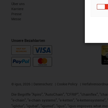
Über uns
myigus Feat
Karriere
Online Tools
Presse
Kostenlose 
Messe
CAD Downloa
Unsere Bezahlarten
Auszeichn
KAUF AUF
RECHNUNG
©
igus, 2026
Datenschutz
Cookie Policy
Verfahrensordnu
Die Begriffe "Apiro", "AutoChain", "CFRIP", "chainflex", "chai
"e-chain", "e-chain systems", "e-ketten", "e-kettensysteme", "e
"iglidur", "igubal", "igumid", "igus", "igus improves what mo