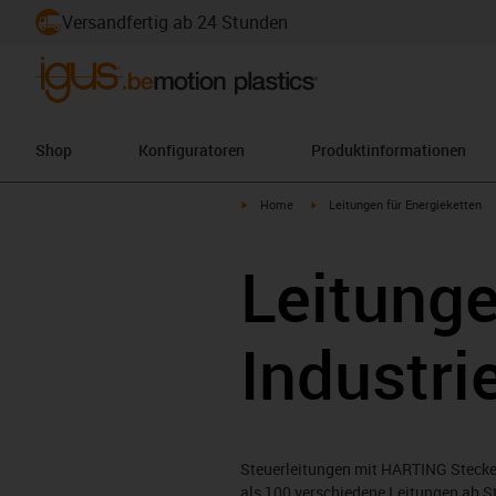
Versandfertig ab 24 Stunden
Shop
Konfiguratoren
Produktinformationen
igus-icon-arrow-right
igus-icon-arrow-right
Home
Leitungen für Energieketten
Leitung
Industri
Steuerleitungen mit HARTING Stecke
als 100 verschiedene Leitungen ab S