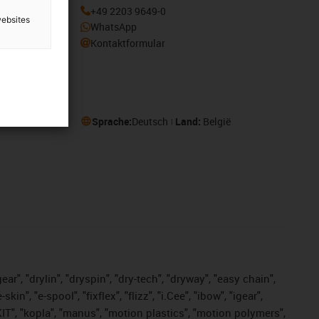
enden und
+49 2203 9649-0
websites
otion
WhatsApp
Kontaktformular
Sprache:
Deutsch
Land:
België
ar", "drylin", "dryspin", "dry-tech", "dryway", "easy chain",
", "e-spool", "fixflex", "flizz", "i.Cee", "ibow", "igear",
eKIT", "kopla", "manus", "motion plastics", "motion polymers",