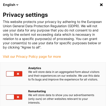
English
(0)
Privacy settings
igus-icon-arrow-right
igus-icon-arrow-right
igus-icon-arrow-right
Home
iglidur® Halbzeuge
Rundstäbe
This website protects your privacy by adhering to the European
Union General Data Protection Regulation (GDPR). We will not
use your data for any purpose that you do not consent to and
only to the extent not exceeding data which is necessary in
Kunststoff Rundstäbe
relation to a specific purpose(s) of processing. You can grant
your consent(s) to use your data for specific purposes below or
by clicking "Agree to all".
Visit our Privacy Policy page for more
Die Rundstäbe aus dem iglidur® Halbzeuge Programm können in
individuellen Längen von 100 mm bis 1000 mm und mit einem
Analytics
Durchmesser von 10 mm bis 100 mm bestellt werden. Um den
We will store data in an aggregated form about visitors
unterschiedlichen Anforderungen je nach Anwendung gerecht zu
and their experiences on our website. We use this data
to fix bugs and improve the experience for all visitors.
werden, bieten wir verschiedene Materialien an. Egal ob für
niedrige, mittlere oder eher hohe Geschwindigkeiten, Temperaturen
bis 250 °C, für vornehmlich statische oder extreme Belastungen -
Remarketing
We will store data to show you our advertisements
für fast jeden Anspruch finden Sie hier das richtige Material an
(only ours) on other websites relevant to your
Kunststoff-Rundstäben.
interests.
Wie jedes igus® Produkt sind auch die Rundstäbe für einen