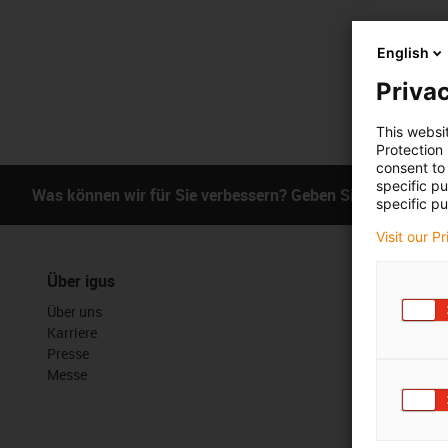
English
Privac
This websi
Protection
consent to 
specific p
Was können wir für Sie verbessern? Geben Sie uns Ihr Fe
specific pu
Visit our P
Über igus
Services
Über uns
myigus Feat
Karriere
Online Tools
Presse
Kostenlose 
Messe
CAD Downloa