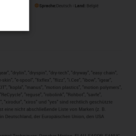
Sprache:
Deutsch
Land:
België
ar", "drylin", "dryspin", "dry-tech", "dryway", "easy chain",
", "e-spool", "fixflex", "flizz", "i.Cee", "ibow", "igear",
eKIT", "kopla", "manus", "motion plastics", "motion polymers",
ReCyycle", "reguse", "robolink", "Rohbot", "savfe",
s", "xirodur", "xiros" und "yes" sind rechtlich geschützte
ist
eine nicht abschließende Liste von Marken (z. B.
in Deutschland, der Europäischen Union, den USA
, Control Techniques, Danaher Motion, ELAU, FAGOR, FANUC,