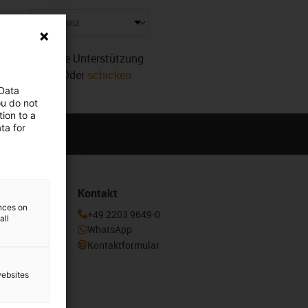
eln
r. Benötigen Sie Unterstützung
sofort weiter! Oder
schicken
 Data
ou do not
ion to a
ta for
Kontakt
ences on
enden und
+49 2203 9649-0
all
otion
WhatsApp
Kontaktformular
websites