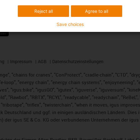
ungen
Folge uns auf Social Media
Reject all
Agree to all
Save choices
ng
Impressum
AGB
Datenschutzeinstellungen
nge", "chains for cranes", "ConProtect", "cradle-chain", "CTD", "dryge
-loop", "energy chain", "energy chain systems", "enjoyneering", "e-skin
ves", "igus:bike", "igusGO", "igutex", "iguverse", "iguversum", "kin
ld", "Rawbot", "RBTX", "RCYL", "readycable", "readychain", "ReBeL", "
 "tribotape", "triflex", "twisterchain", "when it moves, igus improve
k Deutschland und ggf. in einigen ausländischen Ländern. Dies 
 der igus SE & Co. KG oder verbundenen Unternehmen der igus 
rodukte der Firmen Allen Bradley, B&R, Baumüller, Beckhoff, Lahr