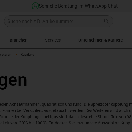
Schnelle Beratung im WhatsApp-Chat
Branchen
Services
Unternehmen & Karriere
arrow-right
igus-icon-arrow-right
motoren
Kupplung
gen
ieden Achsaufnahmen: quadratisch und rund. Die Spreizdornkupplung m
d können bei Verschleiß ausgetauscht werden. Des Weiteren sind auch 
Vorteile der Kupplungen bei igus sind, dass diese eine Shorehärte von 9
keit von -30°C bis 100°C. Entdecken Sie jetzt unsere Auswahl an Kupp