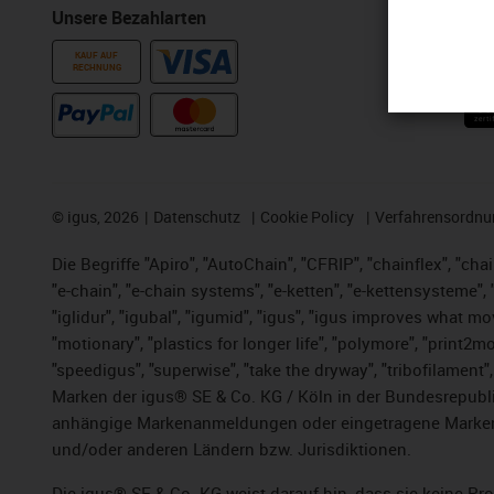
Unsere Bezahlarten
Auszeichn
KAUF AUF
RECHNUNG
©
igus, 2026
Datenschutz
Cookie Policy
Verfahrensordnu
Die Begriffe "Apiro", "AutoChain", "CFRIP", "chainflex", "chai
"e-chain", "e-chain systems", "e-ketten", "e-kettensysteme", "e
"iglidur", "igubal", "igumid", "igus", "igus improves what mo
"motionary", "plastics for longer life",
"polymore",
"print2mo
"speedigus", "superwise", "take the dryway", "tribofilament",
Marken der igus® SE & Co. KG / Köln in der Bundesrepubli
anhängige Markenanmeldungen oder eingetragene Marken)
und/oder anderen Ländern bzw. Jurisdiktionen.
Die igus® SE & Co. KG weist darauf hin, dass sie keine P