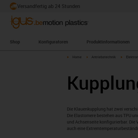
Versandfertig ab 24 Stunden
Shop
Konfiguratoren
Produktinformationen
igus-icon-arrow-right
igus-icon-arrow-right
igus-icon-
Home
Antriebstechnik
Elektro
Kupplun
Die Klauenkupplung hat zwei versch
Die Elastomere bestehen aus TPU un
und Achsenseite konfigurierbar. Die 
auch eine Extremtemperaturbeständig