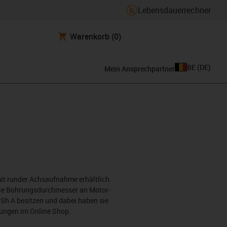
Lebensdauerrechner
Warenkorb
(0)
BE
(
DE
)
Mein Ansprechpartner
it runder Achsaufnahme erhältlich.
die Bohrungsdurchmesser an Motor-
8 Sh A besitzen und dabei haben sie
lungen im Online Shop.