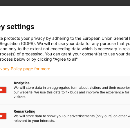
Anzahl Produkte:
0
Liste
Kach
In dieser Kategorie sind derzeit leider keine Produkte verfügba
y settings
oder eine individuelle Lösung? Der igus® LiveChat hilft Ihnen 
Sie uns eine Nachricht!
te protects your privacy by adhering to the European Union General
 Regulation (GDPR). We will not use your data for any purpose that y
and only to the extent not exceeding data which is necessary in relat
urpose(s) of processing. You can grant your consent(s) to use your da
edback.
Lob & Kritik
rposes below or by clicking "Agree to all".
rivacy Policy page for more
Newsletter
Analytics
We will store data in an aggregated form about visitors and their experi
ures
Bleiben Sie immer auf dem Lauf
our website. We use this data to fix bugs and improve the experience for 
melden Sie sich hier für unsere m
visitors.
Muster
plastics news an.
d Portal
Remarketing
We will store data to show you our advertisements (only ours) on other 
Newsletter abonnieren
relevant to your interests.