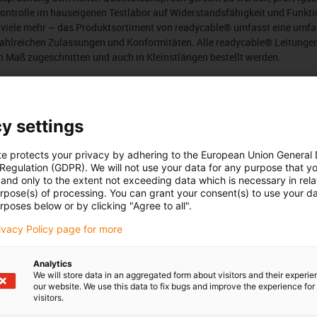
ontrolle im hauseigenen Testlabor auf Widerstandsfähigkeit und Funkti
d viele mehr – das Produktsortiment von readycable® umfasst eine umf
zahlreichen Zulassungen und Konformitäten. Alle readycable® Leitungen
 Maß zugeschnitten und auch in Kleinstlängen bestellt werden.
Anzahl Produkte:
0
Liste
Kacheln
y settings
In dieser Kategorie sind derzeit leider keine Produkte verfügba
te protects your privacy by adhering to the European Union General
oder eine individuelle Lösung? Der igus® LiveChat hilft Ihnen 
 Regulation (GDPR). We will not use your data for any purpose that y
Sie uns eine Nachricht!
and only to the extent not exceeding data which is necessary in relat
urpose(s) of processing. You can grant your consent(s) to use your da
rposes below or by clicking "Agree to all".
rivacy Policy page for more
edback.
Lob & Kritik
Analytics
We will store data in an aggregated form about visitors and their experi
our website. We use this data to fix bugs and improve the experience for 
visitors.