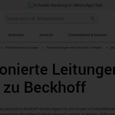
Schnelle Beratung im WhatsApp-Chat
Branchen
Services
Unternehmen & Karriere
igus-icon-arrow-right
igus-icon-arrow-right
igus-i
Konfektionierte Leitungen
Antriebsleitungen nach Hersteller Standard
pas
onierte Leitunge
 zu Beckhoff
gen passend zu Beckhoff wurden eigens für den Einsatz in Energieführ
anspruchung dem hohen Qualitätsanspruch gerecht zu werden, prüft igu