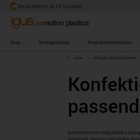
Versandfertig ab 24 Stunden
Shop
Konfiguratoren
Produktinformationen
igus-icon-arrow-right
igus-icon-arrow-right
Home
Leitungen für Energieketten
Konfekti
passend
Konfektionierte readycable® Leitun
entwickelt. Um trotz der starken Be