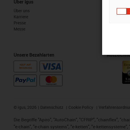
Über igus
Services
Über uns
myigus Feat
Karriere
Online Tools
Presse
Kostenlose 
Messe
CAD Downloa
Unsere Bezahlarten
Auszeichn
KAUF AUF
RECHNUNG
©
igus, 2026
Datenschutz
Cookie Policy
Verfahrensordnu
Die Begriffe "Apiro", "AutoChain", "CFRIP", "chainflex", "chai
"e-chain", "e-chain systems", "e-ketten", "e-kettensysteme", "e