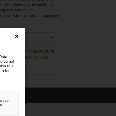
on. Motorleitungen, Servoleitungen,
angreiche Auswahl an
 haben Garantie. Alle Leitungstypen
r. Benötigen Sie Unterstützung
 Data
sofort weiter! Oder
schicken
ou do not
ion to a
ta for
ences on
all