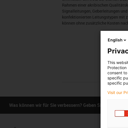
Rahmen einer akribischen Qualitätsk
Signalleitungen, Geberleitungen un
konfektionierten Leitungstypen mit 
können ohne zusätzliche Kosten nach
English
Privac
This websi
Protection
consent to 
specific p
specific pu
Visit our P
Was können wir für Sie verbessern? Geben Sie uns Ihr Fe