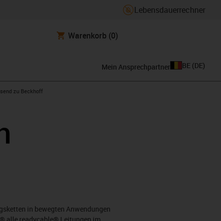
Lebensdauerrechner
Warenkorb
(0)
BE
(
DE
)
Mein Ansprechpartner
con-arrow-right
send zu Beckhoff
n
ungsketten in bewegten Anwendungen
s® alle readycable® Leitungen im