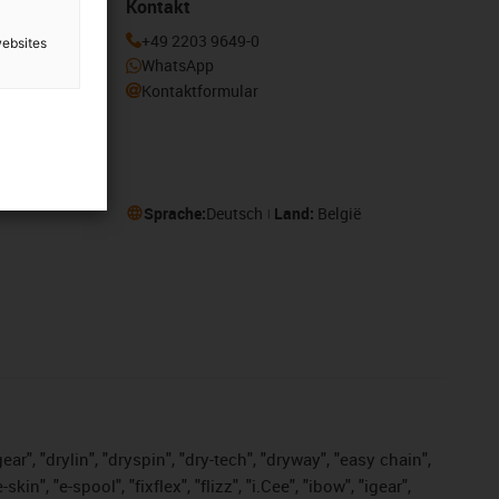
Kontakt
enden und
+49 2203 9649-0
websites
otion
WhatsApp
Kontaktformular
Sprache:
Deutsch
Land:
België
ar", "drylin", "dryspin", "dry-tech", "dryway", "easy chain",
", "e-spool", "fixflex", "flizz", "i.Cee", "ibow", "igear",