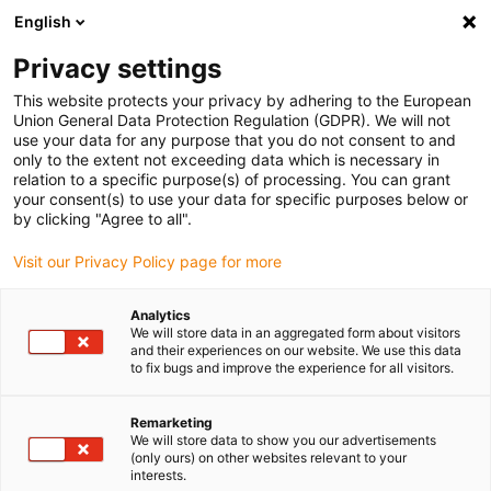
English
(0)
Privacy settings
igus-icon-arrow-right
igus-icon-arrow-right
igus-icon-arrow-right
igus-i
Home
Leitungen für Energieketten
Konfektionierte Leitungen
This website protects your privacy by adhering to the European
igus-icon-arrow-right
Antriebsleitungen nach Hersteller Standard
passend zu Mitsubishi
Union General Data Protection Regulation (GDPR). We will not
use your data for any purpose that you do not consent to and
only to the extent not exceeding data which is necessary in
relation to a specific purpose(s) of processing. You can grant
Konfektionierte Leitungen
your consent(s) to use your data for specific purposes below or
by clicking "Agree to all".
Visit our Privacy Policy page for more
passend zu Mitsubishi
Analytics
We will store data in an aggregated form about visitors
and their experiences on our website. We use this data
to fix bugs and improve the experience for all visitors.
Passend zu Mitsubishi konfektionierte readycable®
Antriebsleitungen, entwickelt für den dynamischen Einsatz in der
Energiekette und auf besonders hohe Lebensdauer geprüft. Die
Remarketing
We will store data to show you our advertisements
besonders hohe Qualität wird erreicht, indem alle chainflex®
(only ours) on other websites relevant to your
Leitungen im igus® Labor in millionenfachen Zyklen getestet und
interests.