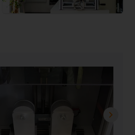
e für präzise, spielfreie
orrichtung für
ähte
fvorrichtungen für Schweißnähte setzt die
-Schweißtechnik GmbH auf schmierfreie
inearlager aus unserem drylin-
ie Prüfvorrichtung war Teil eines
n Auszubildenden des Unternehmens. Das