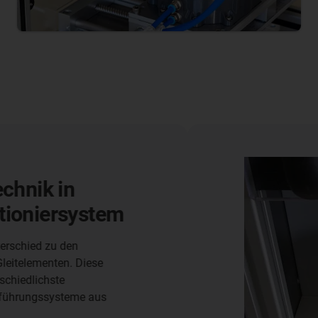
Linearachs
Biegeprüfv
Schweißn
Für seine Biegeprü
Munsch Kunststoff
Linearachsen und L
Produktprogramm. D
Praxisprojekts vo