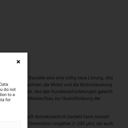
ilfe der igus® Bauteile eine eine völlig neue Lösung. Alle
 Data
l die Spindelachsen, der Motor und die Motorsteuerung
ou do not
ystem integriert, das den Kundenanforderungen gerecht
ion to a
ein spezieller Messaufbau zur Quantifizierung der
ta for
 Teilen der igus® Antriebstechnik besteht kann sowohl
 der nächsten Generation umgehen (< 200 µm), als auch