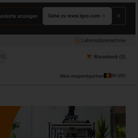
Gehe zu www.igus.com
tandorte anzeigen
Lebensdauerrechner
Warenkorb
(0)
BE
(
DE
)
Mein Ansprechpartner