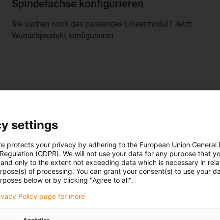
Spindelachse konfigurieren
Sie suchen noch das passendes Linearmodul? Jetzt
Wunschprodukt konfigurieren.
Lösung
y settings
Art Robotics entwickelte mit H
Technologie, um intelligente,
te protects your privacy by adhering to the European Union General
Komponenten wie zum Beispie
rie zu schaffen. Die
 Regulation (GDPR). We will not use your data for any purpose that y
wurden in einem kompletten S
and only to the extent not exceeding data which is necessary in relat
oT und KI.
werden konnte. Das Ergebnis: 
urpose(s) of processing. You can grant your consent(s) to use your da
rposes below or by clicking "Agree to all".
Eigenschaften von Wafern.
e vor einer besonderen
 auf dem Gebiet der
rivacy Policy page for more
Das System, welches u.a. aus
stungsstarke
mit besonders dünnen Wafern
te her. Die F&E Abteilung des