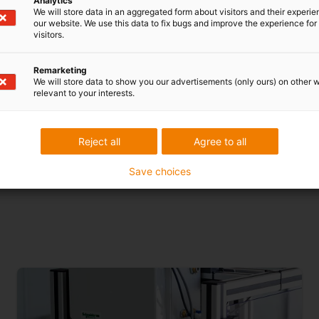
Analytics
hohe Kräfte auf kontrolliert
We will store data in an aggregated form about visitors and their experi
ahren, um kostengünstige
and-Play-Software mit speziel
our website. We use this data to fix bugs and improve the experience for 
 weniger Abfall anzubieten.
visitors.
Kombination mit der D1 Moto
eue Messsysteme und -
von Messungen.
Remarketing
We will store data to show you our advertisements (only ours) on other 
Da die Messungen in einer R
relevant to your interests.
 und müssen von Grund auf neu
Komponenten reinraumtauglic
 der innovative,
ergonomisch und sicher zu be
wickelt. Des Weiteren musste
igus® Antriebstechnik – auf M
Reject all
Agree to all
Zukunft zu erweitern.
Save choices