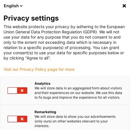
English
Kies uw leveringslocatie
Privacy settings
De keuze van de land/regio-pagina kan invloed hebben
op verschillende factoren zoals prijs, verzendopties en
This website protects your privacy by adhering to the European
beschikbaarheid van producten.
Union General Data Protection Regulation (GDPR). We will not
use your data for any purpose that you do not consent to and
Ga naar
only to the extent not exceeding data which is necessary in
Bekijk alle locaties
www.igus.com
relation to a specific purpose(s) of processing. You can grant
your consent(s) to use your data for specific purposes below or
by clicking "Agree to all".
search
(
0
)
Visit our Privacy Policy page for more
search
Start
...
Low Cost Automatisering fotowedstrijd
Analytics
We will store data in an aggregated form about visitors
Deelnamevoorwaarden en
and their experiences on our website. We use this data
to fix bugs and improve the experience for all visitors.
informatie over
gegevensbescherming
Remarketing
We will store data to show you our advertisements
Wedstrijd voor voordelige
(only ours) on other websites relevant to your
interests.
automatisering