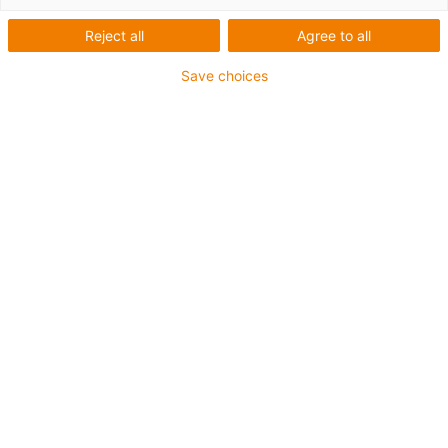
Reject all
Agree to all
Save choices
plastics for longer life®
ook op uw iPad en
Android-tablet
De nieuwe afdrukbare igus®-catalogus
"WebGuide: de televisiegids voor technici"
ziet het licht - nu ook beschikbaar als
interactieve app voor eindgebruikers van
mobiele apparaten, zoals iPads.
Dit maakt de al zeer online-georiënteerde
afdrukbare catalogus nog eenvoudiger in