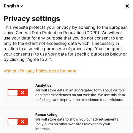
English
Kies uw leveringslocatie
Privacy settings
De keuze van de land/regio-pagina kan invloed hebben
op verschillende factoren zoals prijs, verzendopties en
This website protects your privacy by adhering to the European
beschikbaarheid van producten.
Union General Data Protection Regulation (GDPR). We will not
use your data for any purpose that you do not consent to and
Ga naar
only to the extent not exceeding data which is necessary in
Bekijk alle locaties
www.igus.com
relation to a specific purpose(s) of processing. You can grant
your consent(s) to use your data for specific purposes below or
by clicking "Agree to all".
search
(
0
)
Visit our Privacy Policy page for more
search
Start
Diensten
igus digital
WebGuide-app
Analytics
We will store data in an aggregated form about visitors
WebGuide-app
and their experiences on our website. We use this data
to fix bugs and improve the experience for all visitors.
Remarketing
We will store data to show you our advertisements
(only ours) on other websites relevant to your
interests.