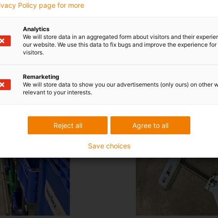
rivacy Policy page for more
Firma Zeit und Geld."
Analytics
teur bei Kardex Mlog
We will store data in an aggregated form about visitors and their experi
our website. We use this data to fix bugs and improve the experience for 
visitors.
Remarketing
We will store data to show you our advertisements (only ours) on other 
relevant to your interests.
Reject all
Agree to all
Save choices