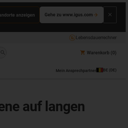
Gehe zu www.igus.com
tandorte anzeigen
Lebensdauerrechner
Warenkorb
(0)
BE
(
DE
)
Mein Ansprechpartner
iene auf langen