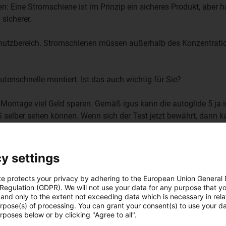
 Eine Stromschiene ist im Prinzip ein sicheres Produkt, aber ha
 sicherer.
chutzbereich. Stromschienen müssen außerhalb des Konzentrations
tenschnelle montiert. Ist das auch wichtig für Sie?
er Montage viel Geld sparen. Gemäß igus kann die autoglide 5 ja 
selber sehen können. Wenn sich der Test jetzt bewährt, dann k
.
y settings
te protects your privacy by adhering to the European Union General
glide 5
 Regulation (GDPR). We will not use your data for any purpose that y
and only to the extent not exceeding data which is necessary in relat
urpose(s) of processing. You can grant your consent(s) to use your da
rposes below or by clicking "Agree to all".