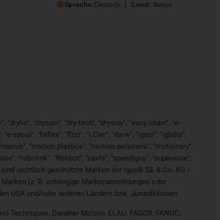
Sprache:
Deutsch
Land:
België
"drylin", "dryspin", "dry-tech", "dryway", "easy chain", "e-
pool", "fixflex", "flizz", "i.Cee", "ibow", "igear", "iglidur",
", "manus", "motion plastics", "motion polymers", "motionary",
use", "robolink", "Rohbot", "savfe", "speedigus", "superwise",
yes" sind rechtlich geschützte Marken der igus® SE & Co. KG /
on Marken (z. B. anhängige Markenanmeldungen oder
den USA und/oder anderen Ländern bzw. Jurisdiktionen.
ontrol Techniques, Danaher Motion, ELAU, FAGOR, FANUC,