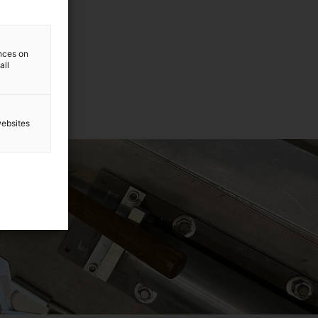
ences on
all
websites