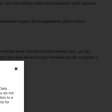
t nun mal offene Leiter und theoretisch stellt das eine
bereich liegen. Bei Energieketten gibt es diese
innerhalb einer Stunde montiert werden und …ja, das
ann über eine serienmäßige Verwendung der autoglide 5
 Data
ou do not
ion to a
ta for