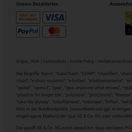
Unsere Bezahlarten
Auszeich
KAUF AUF
RECHNUNG
©
igus, 2026
Datenschutz
Cookie Policy
Verfahrensordnun
Die Begriffe "Apiro", "AutoChain", "CFRIP", "chainflex", "chaing
chain", "e-chain systems", "e-ketten", "e-kettensysteme", "e-loo
"igubal", "igumid", "igus", "igus improves what moves", "igus
"plastics for longer life",
"polymore",
"print2mold", "Rawbot",
"take the dryway", "tribofilament", "tribotape", "triflex", "
Köln in der Bundesrepublik Deutschland und ggf. in einigen
eingetragene Marken) der igus SE & Co. KG oder verbunden
Die igus® SE & Co. KG weist darauf hin, dass sie keine Pr