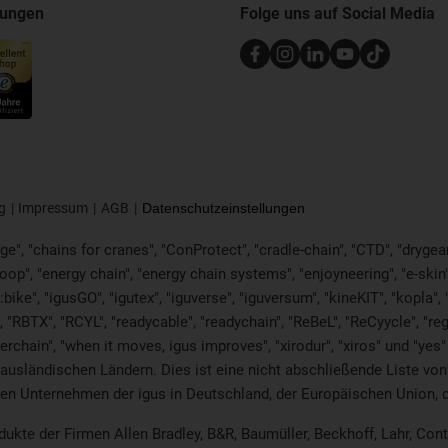
nungen
Folge uns auf Social Media
g
Impressum
AGB
Datenschutzeinstellungen
e", "chains for cranes", "ConProtect", "cradle-chain", "CTD", "drygear", 
p", "energy chain", "energy chain systems", "enjoyneering", "e-skin", "e-s
:bike", "igusGO", "igutex", "iguverse", "iguversum", "kineKIT", "kopla
 "RBTX", "RCYL", "readycable", "readychain", "ReBeL", "ReCyycle", "reg
twisterchain", "when it moves, igus improves", "xirodur", "xiros" und "
 ausländischen Ländern. Dies ist
eine nicht abschließende Liste v
en Unternehmen der igus in Deutschland, der Europäischen Union, 
odukte der Firmen Allen Bradley, B&R, Baumüller, Beckhoff, Lahr, C