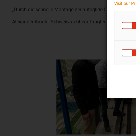
Visit our P
„Durch die schnelle Montage der autoglide 5 spart unsere 
Alexander Arnold, Schweißfachbeauftragter und Konstruk