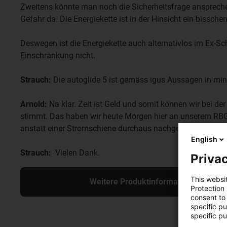
Zweitens könnte man noch die Sicherheitsfrage ansprechen:
Gefahr da. Die Energiekette ist in der Hinsicht ein bisschen
Deswegen ist die Energiekette auch alternativlos im Ex-S
Einschränkung nicht.
Strauch:
Die autoglide 5 ist gemäss igus Aussagen in minu
Arnold:
Na klar. Zeit ist Geld und somit können wir bei d
stimmt. Das haben wir heute Morgen hier an unserem RBG 
anstatt einer Stromschiene durchaus nachgedacht werden
English
Strauch:
Vielen Dank.
Privac
This websi
Weitere Produktinformationen zu auto
Protection
consent to 
specific p
specific pu