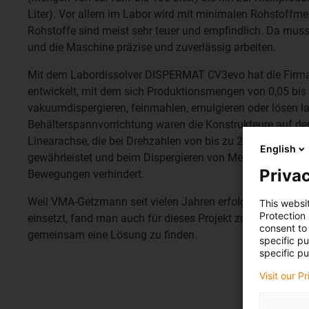
Liter). Vor allem im Labor wird mit minimalen Rohstoffme
Rohstoffe sind meist sehr teuer und empfindlich. Da muss 
und die Maschine präzise und zuverlässig arbeiten.
Mit dem Labordissolver DISPERMAT CV3evo hat die Firma
entwickelt, mit dem sich Produktionsmengen von 0,05 bis 7
vakuumdispergieren, feinmahlen, emulgieren oder lösen la
Behälterspannvorrichtung waren die Konstrukteure auf de
Linearachse, die bei Drehzahlen von bis zu 20.000 U/min e
English
gewährleistet und beim Dispergieren von Medien mit hoher
Privac
Bewegungen verhindert.
Weil VMA-Getzmann seit vielen Jahren erfolgreich Masc
This websi
Protection
einsetzt, fand man auch für dieses Projekt zusammen, um
consent to 
gemeinsam eine Lösung zu finden.
specific p
specific pu
Visit our P