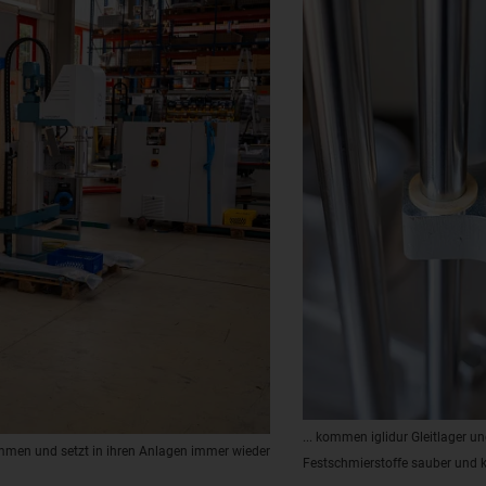
... kommen iglidur Gleitlager u
ammen und setzt in ihren Anlagen
immer wieder
Festschmierstoffe sauber und k