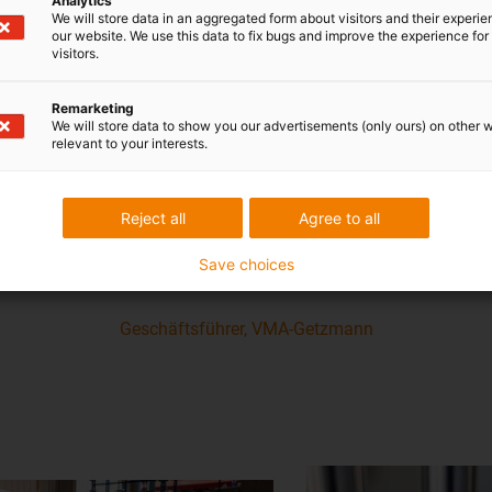
Analytics
We will store data in an aggregated form about visitors and their experi
our website. We use this data to fix bugs and improve the experience for 
visitors.
Remarketing
We will store data to show you our advertisements (only ours) on other 
relevant to your interests.
t nur stabiler, sondern auch wartungsfrei – un
erheblichen Zeitersparnis.“
Reject all
Agree to all
Save choices
Christian Getzmann
Geschäftsführer, VMA-Getzmann