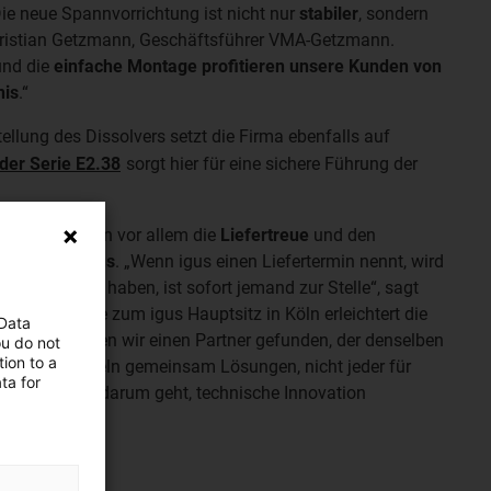
ie neue Spannvorrichtung ist nicht nur
stabiler
, sondern
hristian Getzmann,
Geschäftsführer VMA-Getzmann
.
und die
einfache Montage
profitieren unsere Kunden von
nis
.“
tellung des Dissolvers setzt die Firma ebenfalls auf
 der Serie E2.38
sorgt hier für eine sichere Führung der
ät schätzt man vor allem die
Liefertreue
und den
ausch mit igus
. „Wenn igus einen Liefertermin nennt, wird
n wir Fragen haben, ist sofort jemand zur Stelle“, sagt
afische Nähe zum igus Hauptsitz in Köln erleichtert die
 Data
Mit igus haben wir einen Partner gefunden, der denselben
ou do not
ion to a
r. Wir entwickeln gemeinsam Lösungen, nicht jeder für
ta for
ied, wenn es darum geht, technische Innovation