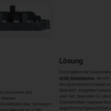
Lösung
Das Ergebnis der Zusammenar
drylin Spindelachse
, die sic
des Spannsystems basiert auf
Werkstoff. Integrierte Fests
rs innovativer und
oder -fett. Besonders in Lab
 kleinere
Schmiermitteln reagieren könn
0 Milliliter) über Technikum
abgestimmte Eigenschaften u
uktion (Mengen bis 2.000