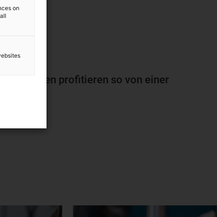
ences on
all
websites
sere Kunden profitieren so von einer