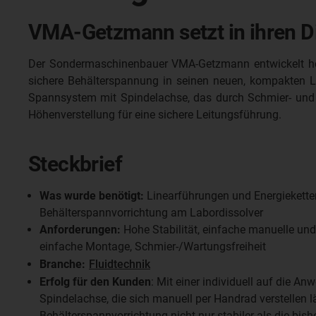
VMA-Getzmann setzt in ihren Di
Der Sondermaschinenbauer VMA-Getzmann entwickelt hoc
sichere Behälterspannung in seinen neuen, kompakten L
Spannsystem mit Spindelachse, das durch Schmier- und Wa
Höhenverstellung für eine sichere Leitungsführung.
Steckbrief
Was wurde benötigt:
Linearführungen und Energieketten
Behälterspannvorrichtung am Labordissolver
Anforderungen:
Hohe Stabilität, einfache manuelle und 
einfache Montage, Schmier-/Wartungsfreiheit
Branche:
Fluidtechnik
Erfolg für den Kunden
: Mit einer individuell auf die A
Spindelachse, die sich manuell per Handrad verstellen läs
Behälterspannvorrichtung nicht nur stabiler als die bish