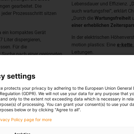
Lebensdauer und Effizienz. „D
ngen gearbeitet. Die
auch wartungsfrei“, erklärt C
jeder Prozessschritt sitzen
„Durch die
Wartungsfreiheit
einer erheblichen Zeiterspar
 ein kompaktes Gerät
In der elektrischen Höhenvers
 Liter dispergieren,
motion plastics: Eine
e-kette
ssen. Für die
Leitungen.
r Suche nach einer geeigneten
ine sichere Fixierung
Neben der technischen Qualit
 Viskosität ungewollte
kompetenten, schnellen Aust
y settings
der auch eingehalten. Und wen
Christian Getzmann. Die geogr
hinenkomponenten von igus
te protects your privacy by adhering to the European Union General
Zusammenarbeit zusätzlich. „
 Regulation (GDPR). We will not use your data for any purpose that y
 für die Spannvorrichtung
and only to the extent not exceeding data which is necessary in relat
Qualitätsanspruch hat wie wi
urpose(s) of processing. You can grant your consent(s) to use your da
sich. Das macht den Untersch
rposes below or by clicking "Agree to all".
voranzutreiben.“
rivacy Policy page for more