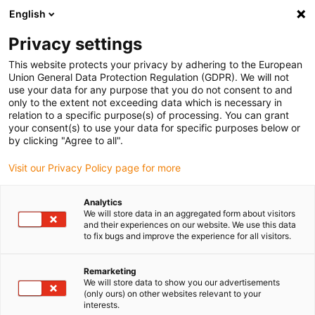
English
Bitte wählen Sie Ihren Lieferstandort
Privacy settings
Die Auswahl der Länder-/Regionsseite kann verschiedene
Faktoren wie Preis, Versandoptionen und Produktverfügbarkeit
This website protects your privacy by adhering to the European
Union General Data Protection Regulation (GDPR). We will not
beeinflussen.
use your data for any purpose that you do not consent to and
only to the extent not exceeding data which is necessary in
relation to a specific purpose(s) of processing. You can grant
Alle Standorte anzeigen
your consent(s) to use your data for specific purposes below or
by clicking "Agree to all".
Gehe zu www.igus.com
Visit our Privacy Policy page for more
Analytics
(0)
We will store data in an aggregated form about visitors
and their experiences on our website. We use this data
to fix bugs and improve the experience for all visitors.
Startseite
Anwendungsbeispiele
Gleitlager Für Bewegliches Glaslamellen-System
Remarketing
We will store data to show you our advertisements
(only ours) on other websites relevant to your
interests.