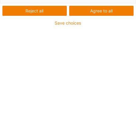
Reject all
Agree to all
Save choices
Schwenken und Drehen:
Gleitlager für bewegliche
Lamellen an
Außenfassade
Am Dienstleistungszentrum
eines Automobilherstellers
wurden 7300 iglidur G-
Gleitlager verbaut.