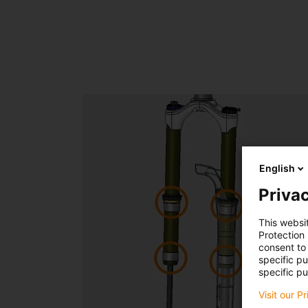
English
Privac
This websi
Protection
consent to 
specific p
specific pu
Visit our P