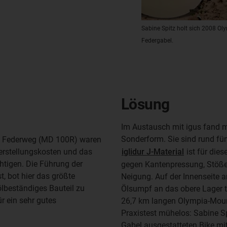
Sabine Spitz holt sich 2008 Ol
Federgabel.
Lösung
Im Austausch mit igus fand ma
Sonderform. Sie sind rund fün
rn Federweg (MD 100R) waren
Herstellungskosten und das
iglidur J-Material
ist für die
htigen. Die Führung der
gegen Kantenpressung, Stöße 
t, bot hier das größte
Neigung. Auf der Innenseite 
ölbeständiges Bauteil zu
Ölsumpf an das obere Lager t
r ein sehr gutes
26,7 km langen Olympia-Moun
Praxistest mühelos: Sabine Sp
Gabel ausgestatteten Bike m