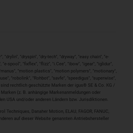
"drylin", "dryspin", "dry-tech", "dryway", "easy chain", "e-
pool", "fixflex", "flizz", "i.Cee", "ibow", "igear", "iglidur",
", "manus", "motion plastics", "motion polymers", "motionary",
use", "robolink", "Rohbot", "savfe", "speedigus", "superwise",
yes" sind rechtlich geschützte Marken der igus® SE & Co. KG /
on Marken (z. B. anhängige Markenanmeldungen oder
den USA und/oder anderen Ländern bzw. Jurisdiktionen.
ontrol Techniques, Danaher Motion, ELAU, FAGOR, FANUC,
anderen auf dieser Website genannten Antriebshersteller