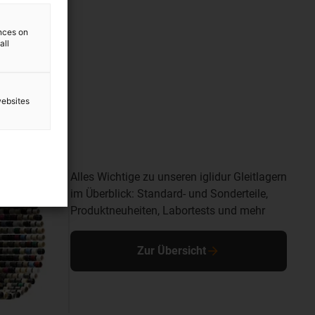
ences on
all
websites
Alles Wichtige zu unseren iglidur Gleitlagern
im Überblick: Standard- und Sonderteile,
Produktneuheiten, Labortests und mehr
Zur Übersicht