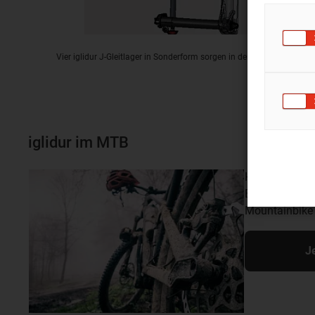
Vier iglidur J-Gleitlager in Sonderform sorgen in der Führung der T
iglidur im MTB
Hinterbau, Gab
Einsatzstellen 
Mountainbike
J