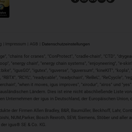
g
Impressum
AGB
Datenschutzeinstellungen
e", "chains for cranes", "ConProtect", "cradle-chain", "CTD", "drygear", 
p", "energy chain", "energy chain systems", "enjoyneering", "e-skin", "e-s
:bike", "igusGO", "igutex", "iguverse", "iguversum", "kineKIT", "kopla
 "RBTX", "RCYL", "readycable", "readychain", "ReBeL", "ReCyycle", "reg
twisterchain", "when it moves, igus improves", "xirodur", "xiros" und "
 ausländischen Ländern. Dies ist
eine nicht abschließende Liste v
en Unternehmen der igus in Deutschland, der Europäischen Union, 
odukte der Firmen Allen Bradley, B&R, Baumüller, Beckhoff, Lahr, C
ubishi, NUM,Parker, Bosch Rexroth, SEW, Siemens, Stöber und aller 
 der igus® SE & Co. KG.