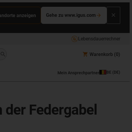
Gehe zu www.igus.com
tandorte anzeigen
Lebensdauerrechner
Warenkorb
(0)
BE
(
DE
)
Mein Ansprechpartner
n der Federgabel