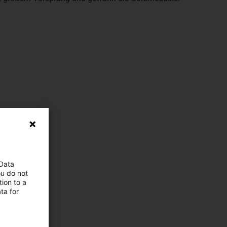
 Data
ou do not
ion to a
ta for