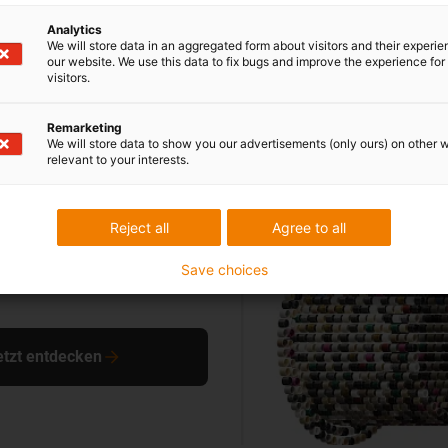
Analytics
We will store data in an aggregated form about visitors and their experi
our website. We use this data to fix bugs and improve the experience for 
visitors.
auchrohre für ein sehr gutes Ansprechverhalten bei minimalem Gewicht.
Remarketing
We will store data to show you our advertisements (only ours) on other 
relevant to your interests.
Unsere Gleitlager
Reject all
Agree to all
el, Sattelstütze und Co. –
Save choices
für iglidur Gleitlager im
etzt entdecken