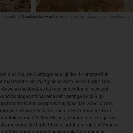
ympiagold im Mountainbiken – mit an Bord: iglidur Sondergleitlager in der Magura
n die Lösung: Gleitlager aus iglidur J-Kunststoff in
f mal leichter als maßgleiche metallische Lager. Das
se Anwendung ideal, es ist medienbeständig, resistent
und Schläge und hat eine sehr geringe Stick-Slip-
angebrachte Nuten sorgen dafür, dass das Gabelöl vom
ransportiert werden kann. Und die Performance? Beim
tainbikerennen 2008 in Peking bestanden die Lager der
itz meisterte die harte Strecke auf ihrem mit der Magura-
it großem Vorsprung und gewann die Goldmedaille.