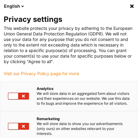
English
Bitte wählen Sie Ihren Lieferstandort
Privacy settings
Die Auswahl der Länder-/Regionsseite kann verschiedene
Faktoren wie Preis, Versandoptionen und Produktverfügbarkeit
This website protects your privacy by adhering to the European
Union General Data Protection Regulation (GDPR). We will not
beeinflussen.
use your data for any purpose that you do not consent to and
only to the extent not exceeding data which is necessary in
Alle Standorte anzeigen
relation to a specific purpose(s) of processing. You can grant
your consent(s) to use your data for specific purposes below or
by clicking "Agree to all".
Gehe zu www.igus.com
Visit our Privacy Policy page for more
(0)
Analytics
We will store data in an aggregated form about visitors
and their experiences on our website. We use this data
Startseite
Anwendungsbeispiele
to fix bugs and improve the experience for all visitors.
Kleberoboter In Der Automobilfertigung
Remarketing
We will store data to show you our advertisements
(only ours) on other websites relevant to your
interests.