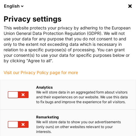
English
Bitte wählen Sie Ihren Lieferstandort
Privacy settings
Die Auswahl der Länder-/Regionsseite kann verschiedene
Faktoren wie Preis, Versandoptionen und Produktverfügbarkeit
This website protects your privacy by adhering to the European
Union General Data Protection Regulation (GDPR). We will not
beeinflussen.
use your data for any purpose that you do not consent to and
only to the extent not exceeding data which is necessary in
relation to a specific purpose(s) of processing. You can grant
Alle Standorte anzeigen
your consent(s) to use your data for specific purposes below or
by clicking "Agree to all".
Gehe zu www.igus.com
Visit our Privacy Policy page for more
Analytics
(0)
We will store data in an aggregated form about visitors
and their experiences on our website. We use this data
to fix bugs and improve the experience for all visitors.
Startseite
Anwendungsbeispiele
Leitungsführung In Gießanlage Für Autofelgen
Remarketing
We will store data to show you our advertisements
(only ours) on other websites relevant to your
interests.