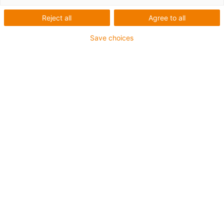
Gießanlage für
Reject all
Agree to all
Autofelgen: Sichere
Save choices
Leitungsführung bei
extremer Hitze
In dieser Gießanlage verfahren
Leitungen und Ketten trotz
heißer metallischer Schmelze
zuverlässig
Bei der Endurance Technologies Pvt Ltd werden
Autofelgen im Kokillengußverfahren hergestellt. Dazu
muss der Behälter mit der Schmelze, der über eine Tonne
davon enthält, von den Öfen bis zur Form verfahren