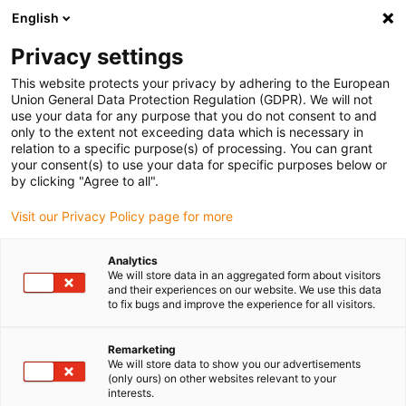
English
Bitte wählen Sie Ihren Lieferstandort
Privacy settings
Die Auswahl der Länder-/Regionsseite kann verschiedene
Faktoren wie Preis, Versandoptionen und Produktverfügbarkeit
This website protects your privacy by adhering to the European
Union General Data Protection Regulation (GDPR). We will not
beeinflussen.
use your data for any purpose that you do not consent to and
only to the extent not exceeding data which is necessary in
relation to a specific purpose(s) of processing. You can grant
Alle Standorte anzeigen
your consent(s) to use your data for specific purposes below or
by clicking "Agree to all".
Gehe zu www.igus.com
Visit our Privacy Policy page for more
Analytics
(0)
We will store data in an aggregated form about visitors
and their experiences on our website. We use this data
to fix bugs and improve the experience for all visitors.
Startseite
Anwendungsbeispiele
Kabelführung Am Industrieroboter
Remarketing
We will store data to show you our advertisements
(only ours) on other websites relevant to your
interests.