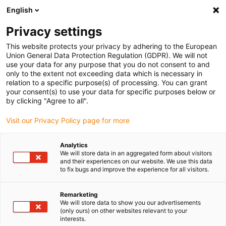
English
Bitte wählen Sie Ihren Lieferstandort
Privacy settings
Die Auswahl der Länder-/Regionsseite kann verschiedene
Faktoren wie Preis, Versandoptionen und Produktverfügbarkeit
This website protects your privacy by adhering to the European
Union General Data Protection Regulation (GDPR). We will not
beeinflussen.
use your data for any purpose that you do not consent to and
only to the extent not exceeding data which is necessary in
relation to a specific purpose(s) of processing. You can grant
Alle Standorte anzeigen
your consent(s) to use your data for specific purposes below or
by clicking "Agree to all".
Gehe zu www.igus.com
Visit our Privacy Policy page for more
Analytics
(0)
We will store data in an aggregated form about visitors
and their experiences on our website. We use this data
to fix bugs and improve the experience for all visitors.
Startseite
Anwendungsbeispiele
Linearachsen Für Prüfanlage
Remarketing
We will store data to show you our advertisements
(only ours) on other websites relevant to your
Saubere Verstellung von
interests.