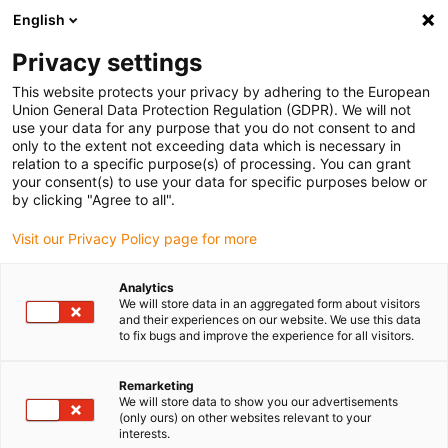
English
Bitte wählen Sie Ihren Lieferstandort
Privacy settings
Die Auswahl der Länder-/Regionsseite kann verschiedene
Faktoren wie Preis, Versandoptionen und Produktverfügbarkeit
This website protects your privacy by adhering to the European
Union General Data Protection Regulation (GDPR). We will not
beeinflussen.
use your data for any purpose that you do not consent to and
only to the extent not exceeding data which is necessary in
relation to a specific purpose(s) of processing. You can grant
Alle Standorte anzeigen
your consent(s) to use your data for specific purposes below or
by clicking "Agree to all".
Gehe zu www.igus.com
Visit our Privacy Policy page for more
Analytics
(0)
We will store data in an aggregated form about visitors
and their experiences on our website. We use this data
to fix bugs and improve the experience for all visitors.
Startseite
Anwendungsbeispiele
Lineartechnik Für Medikamentenautomaten
Remarketing
We will store data to show you our advertisements
(only ours) on other websites relevant to your
interests.