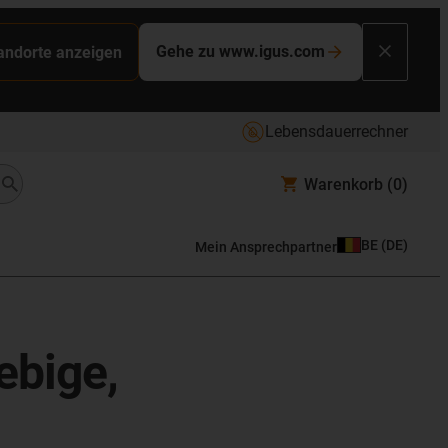
Gehe zu www.igus.com
tandorte anzeigen
Lebensdauerrechner
Warenkorb
(0)
BE
(
DE
)
Mein Ansprechpartner
ebige,