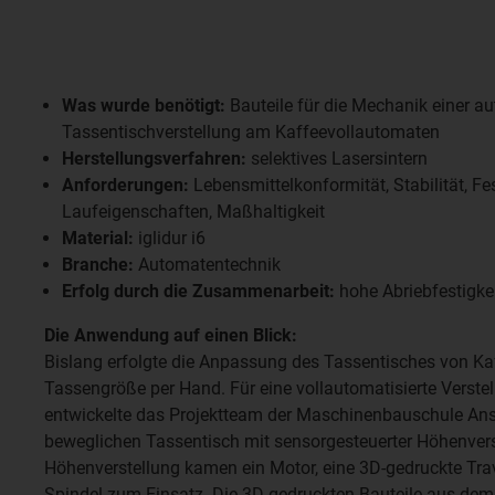
Was wurde benötigt:
Bauteile für die Mechanik einer a
Tassentischverstellung am Kaffeevollautomaten
Herstellungsverfahren:
selektives Lasersintern
Anforderungen:
Lebensmittelkonformität, Stabilität, Fes
Laufeigenschaften, Maßhaltigkeit
Material:
iglidur i6
Branche:
Automatentechnik
Erfolg durch die Zusammenarbeit:
hohe Abriebfestigke
Die Anwendung auf einen Blick:
Bislang erfolgte die Anpassung des Tassentisches von Ka
Tassengröße per Hand. Für eine vollautomatisierte Verste
entwickelte das Projektteam der Maschinenbauschule An
beweglichen Tassentisch mit sensorgesteuerter Höhenvers
Höhenverstellung kamen ein Motor, eine 3D-gedruckte Tra
Spindel zum Einsatz. Die 3D-gedruckten Bauteile aus dem