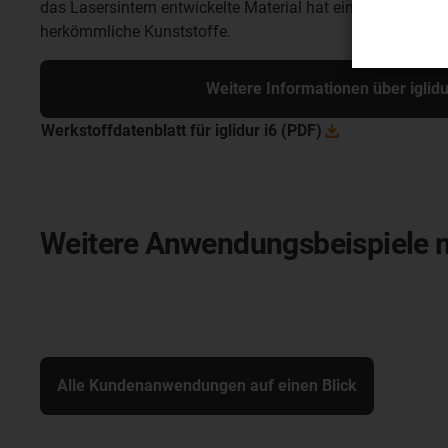
das Lasersintern entwickelte Material hat eine deutlich h
herkömmliche Kunststoffe.
Weitere Informationen über iglidu
Werkstoffdatenblatt für iglidur i6
(PDF)
Weitere Anwendungsbeispiele mi
Alle Kundenanwendungen auf einen Blick