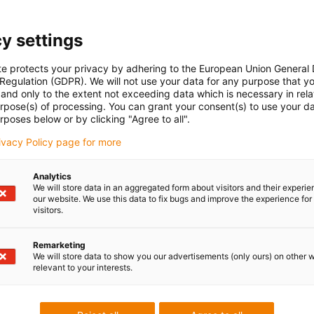
, motorisierte Mechanik
egung setzt. Die Sensoren
y settings
nterkante Getränkeauslauf
Vorderansicht des Kaffeevolla
sichtigen Tassen. Mithilfe
te protects your privacy by adhering to the European Union General
is der vorgegebene Abstand
 Regulation (GDPR). We will not use your data for any purpose that y
and only to the extent not exceeding data which is necessary in relat
urpose(s) of processing. You can grant your consent(s) to use your da
rposes below or by clicking "Agree to all".
rivacy Policy page for more
Analytics
leistungspolymer
We will store data in an aggregated form about visitors and their experi
our website. We use this data to fix bugs and improve the experience for 
visitors.
ff iglidur i6 eingesetzt, der
wischen Spindel und Traverse
Remarketing
das Projektteam für das
We will store data to show you our advertisements (only ours) on other 
relevant to your interests.
 die Werkstoffe von igus von
fe ist keine Schmierung von
chen Betrieb. Das eigens für