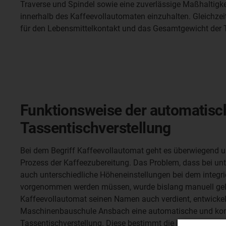
Traverse und Spindel sowie eine zuverlässige Maßhaltig
innerhalb des Kaffeevollautomaten einzuhalten. Gleichzei
für den Lebensmittelkontakt und das Gesamtgewicht der T
Funktionsweise der automatisc
Tassentischverstellung
Bei dem Begriff Kaffeevollautomat geht es überwiegend u
Prozess der Kaffeezubereitung. Das Problem, dass bei un
auch unterschiedliche Höheneinstellungen bei dem integri
vorgenommen werden müssen, wurde bislang manuell gelö
Kaffeevollautomat seinen Namen auch verdient, entwickel
Maschinenbauschule Ansbach eine automatische und ko
Tassentischverstellung. Diese bestimmt die Höhenverstell