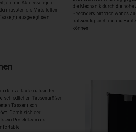
keit, um die Abmessungen
die Mechanik durch die hohe 
tig mussten die Materialien
Besonders hilfreich war es a
asse(n) ausgelegt sein.
notwendig sind und die Bauteil
können.
hen
m den vollautomatisierten
terschiedlichen Tassengrößen
erten Tassentisch
st. Damit sich der
te ein Projektteam der
mfortable
ung durch Sensoren, die