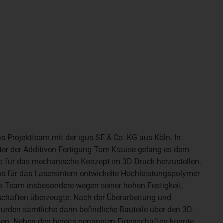
s Projektteam mit der igus SE & Co. KG aus Köln. In
er der Additiven Fertigung Tom Krause gelang es dem
p für das mechanische Konzept im 3D-Druck herzustellen.
s für das Lasersintern entwickelte Hochleistungspolymer
as Team insbesondere wegen seiner hohen Festigkeit,
schaften überzeugte. Nach der Überarbeitung und
rden sämtliche darin befindliche Bauteile über den 3D-
ben. Neben den bereits genannten Eigenschaften konnte