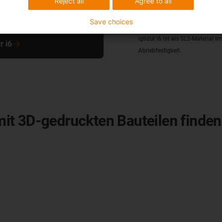
Reject all
Agree to all
öhere Lebensdauer als
Save choices
iglidur i6 ist als SLS-Material
r i6
Abriebfestigkeit.
t 3D-gedruckten Bauteilen finden 