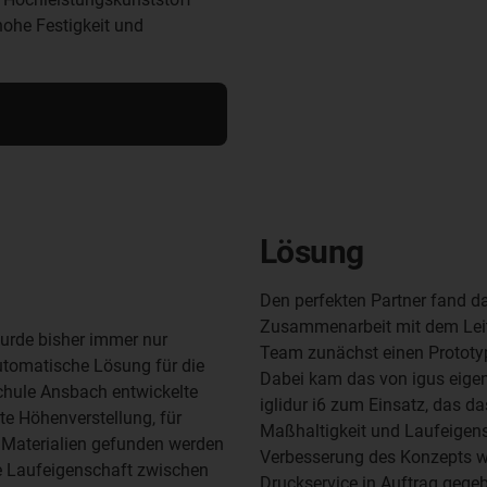
hohe Festigkeit und
Lösung
Den perfekten Partner fand da
Zusammenarbeit mit dem Leit
urde bisher immer nur
Team zunächst einen Prototy
tomatische Lösung für die
Dabei kam das von igus eigen
chule Ansbach entwickelte
iglidur i6 zum Einsatz, das d
te Höhenverstellung, für
Maßhaltigkeit und Laufeigen
 Materialien gefunden werden
Verbesserung des Konzepts wu
e Laufeigenschaft zwischen
Druckservice in Auftrag gege