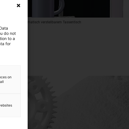
utomaten mit automatisch verstellbarem Tassentisch
 Data
ou do not
ion to a
ta for
ences on
all
websites