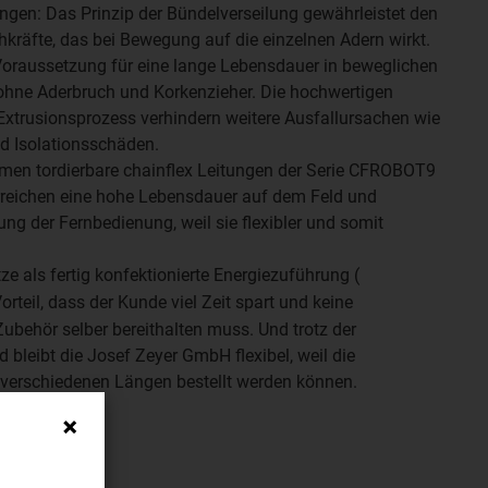
ngen: Das Prinzip der Bündelverseilung gewährleistet den
kräfte, das bei Bewegung auf die einzelnen Adern wirkt.
Voraussetzung für eine lange Lebensdauer in beweglichen
ne Aderbruch und Korkenzieher. Die hochwertigen
 Extrusionsprozess verhindern weitere Ausfallursachen wie
d Isolationsschäden.
n tordierbare chainflex Leitungen der Serie CFROBOT9
rreichen eine hohe Lebensdauer auf dem Feld und
ng der Fernbedienung, weil sie flexibler und somit
e als fertig konfektionierte Energiezuführung (
Vorteil, dass der Kunde viel Zeit spart und keine
ubehör selber bereithalten muss. Und trotz der
 bleibt die Josef Zeyer GmbH flexibel, weil die
n verschiedenen Längen bestellt werden können.