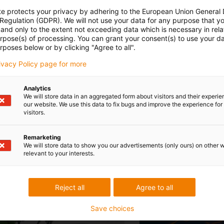
te protects your privacy by adhering to the European Union General
 Regulation (GDPR). We will not use your data for any purpose that y
and only to the extent not exceeding data which is necessary in relat
Üb
urpose(s) of processing. You can grant your consent(s) to use your da
rposes below or by clicking "Agree to all".
rivacy Policy page for more
Analytics
emacht. Sie erreichen eine hohe Lebensdauer auf dem Feld und 
We will store data in an aggregated form about visitors and their experi
our website. We use this data to fix bugs and improve the experience for 
visitors.
Remarketing
We will store data to show you our advertisements (only ours) on other 
relevant to your interests.
Reject all
Agree to all
Save choices