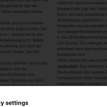
Brücke aus noch auf dem Feld
solche für statische Anwendu
end gelangt es über ein
Ausgleich der Zug- und Stauch
 weiter verarbeitet werden
Damit wird eine wesentliche 
Anwendungen geschaffen – oh
Stunde, und zwar entweder
Materialien und der spezielle
inter einer Zugmaschine. Der
zum Beispiel Mantelabrieb un
r er – ebenso wie für das
In den ZEMA-Maschinen komme
rnbedienung nutzt. Neben
zum Einsatz. Die Leitungen e
er Lenkung wird auch die
erleichtern auch die Handhabu
ine zum Boden, über die
beweglicher sind.
ZEMA bezieht die Leitungssätz
hrzeug verbindet, keine hohe
readycable
). Das bietet den 
ennoch sind die
Steckverbinder oder anderes Z
sind UV-Strahlen und
Festlegung auf einen Standard
edenen Torsionen und ganz
konfektionierten Leitungen i
über den Boden gezogen, was
y settings