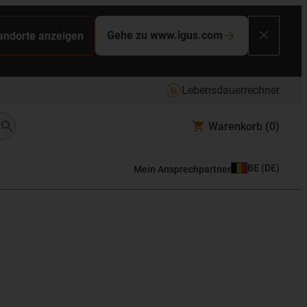
Gehe zu www.igus.com
tandorte anzeigen
Lebensdauerrechner
Warenkorb
(0)
BE
(
DE
)
Mein Ansprechpartner