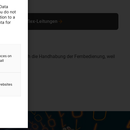
 Data
ou do not
ion to a
ersicht chainflex-Leitungen
ta for
erleichtern auch die Handhabung der Fernbedienung, weil
ences on
all
websites