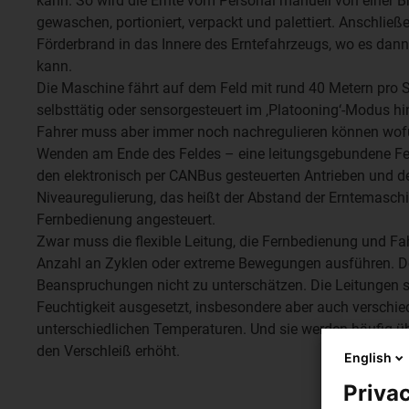
kann. So wird die Ernte vom Personal manuell von einer 
gewaschen, portioniert, verpackt und palettiert. Anschließ
Förderbrand in das Innere des Erntefahrzeugs, wo es dann
kann.
Die Maschine fährt auf dem Feld mit rund 40 Metern pro 
selbsttätig oder sensorgesteuert im ‚Platooning‘-Modus h
Fahrer muss aber immer noch nachregulieren können wofü
Wenden am Ende des Feldes – eine leitungsgebundene Fe
den elektronisch per CANBus gesteuerten Antrieben und d
Niveauregulierung, das heißt der Abstand der Erntemasch
Fernbedienung angesteuert.
Zwar muss die flexible Leitung, die Fernbedienung und Fa
Anzahl an Zyklen oder extreme Bewegungen ausführen. D
Beanspruchungen nicht zu unterschätzen. Die Leitungen 
Feuchtigkeit ausgesetzt, insbesondere aber auch verschi
unterschiedlichen Temperaturen. Und sie werden häufig 
den Verschleiß erhöht.
English
Privac