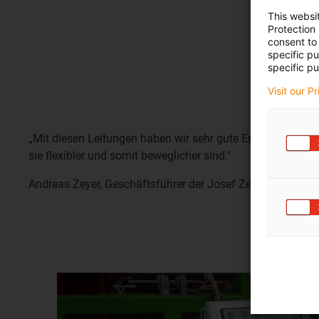
This websi
Protection
consent to 
specific p
specific pu
Visit our P
„Mit diesen Leitungen haben wir sehr gute Erfahrungen g
sie flexibler und somit beweglicher sind."
Andreas Zeyer, Geschäftsführer der Josef Zeyer GmbH