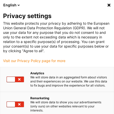
English
Bitte wählen Sie Ihren Lieferstandort
Privacy settings
Die Auswahl der Länder-/Regionsseite kann verschiedene
Faktoren wie Preis, Versandoptionen und Produktverfügbarkeit
This website protects your privacy by adhering to the European
Union General Data Protection Regulation (GDPR). We will not
beeinflussen.
use your data for any purpose that you do not consent to and
only to the extent not exceeding data which is necessary in
relation to a specific purpose(s) of processing. You can grant
Alle Standorte anzeigen
your consent(s) to use your data for specific purposes below or
by clicking "Agree to all".
Gehe zu www.igus.com
Visit our Privacy Policy page for more
Analytics
(0)
We will store data in an aggregated form about visitors
and their experiences on our website. We use this data
to fix bugs and improve the experience for all visitors.
Startseite
Anwendungsbeispiele
Lagertechnik Für Kuhputzmaschine
Remarketing
We will store data to show you our advertisements
(only ours) on other websites relevant to your
interests.