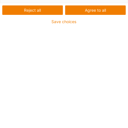
Reject all
Agree to all
Save choices
Schmierfreie und robuste
Polymerlagertechnik in
Kuhputzmaschinen
Ein igubal-Lager sichert in
dieser Kuhputzmaschine das
Bewegungsprofil und höchste
Standzeiten.
In modernen Stallanlagen laufen Kühe frei herum. Um
zum einen ihren Wohlfühlfaktor zu steigern und zum