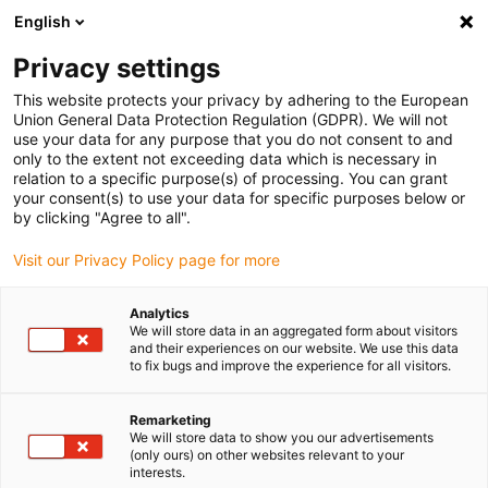
English
Bitte wählen Sie Ihren Lieferstandort
Privacy settings
Die Auswahl der Länder-/Regionsseite kann verschiedene
Faktoren wie Preis, Versandoptionen und Produktverfügbarkeit
This website protects your privacy by adhering to the European
Union General Data Protection Regulation (GDPR). We will not
beeinflussen.
use your data for any purpose that you do not consent to and
only to the extent not exceeding data which is necessary in
relation to a specific purpose(s) of processing. You can grant
Alle Standorte anzeigen
your consent(s) to use your data for specific purposes below or
by clicking "Agree to all".
Gehe zu www.igus.com
Visit our Privacy Policy page for more
Analytics
(0)
We will store data in an aggregated form about visitors
and their experiences on our website. We use this data
to fix bugs and improve the experience for all visitors.
Startseite
Anwendungsbeispiele
Gleilager Für Unkraut-Hackgerät
Remarketing
We will store data to show you our advertisements
(only ours) on other websites relevant to your
interests.