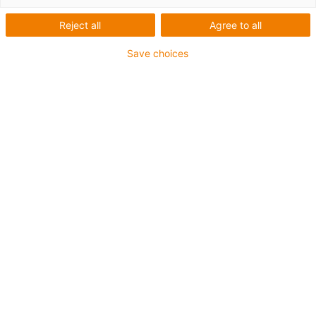
Schmiermittelfreie
Reject all
Agree to all
Polymer-Gleitlager in
Save choices
Hacktechnik zur
Unkrautbekämpfung
iglidur Lager ermöglichen ein
effizientes Hacken im
preisgekrönten VarioCHOP
System von samo.
Unkrautbekämpfung ohne Herbizide – zu diesem Zweck
setzen nicht nur Bio-Bauern, sondern auch immer mehr
konventionelle Betriebe auf die Hacktechnik. Damit die
Maschinen schnell, wartungsfrei und flexibel anpassbar