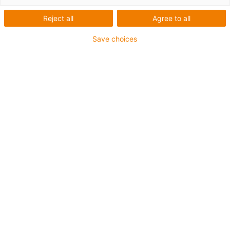
Zuverlässige
Reject all
Agree to all
Leitungsführung in
Save choices
Rasenbelichtungsanlage
der VELTINS-Arena
Verschleißoptimierte
Energieketten und
torsionsfeste Leitungen
minimieren den
Wartungsaufwand