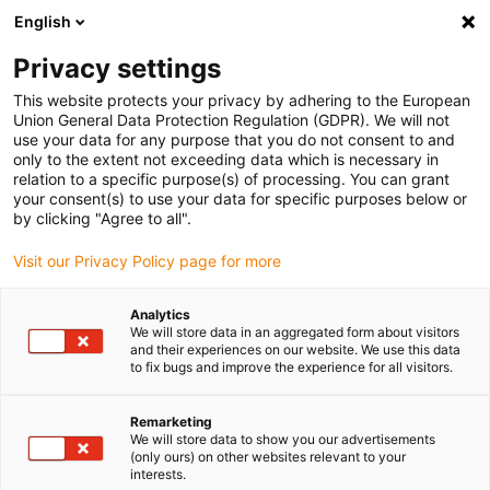
English
Bitte wählen Sie Ihren Lieferstandort
Privacy settings
Die Auswahl der Länder-/Regionsseite kann verschiedene
Faktoren wie Preis, Versandoptionen und Produktverfügbarkeit
This website protects your privacy by adhering to the European
Union General Data Protection Regulation (GDPR). We will not
beeinflussen.
use your data for any purpose that you do not consent to and
only to the extent not exceeding data which is necessary in
relation to a specific purpose(s) of processing. You can grant
Alle Standorte anzeigen
your consent(s) to use your data for specific purposes below or
by clicking "Agree to all".
Gehe zu www.igus.com
Visit our Privacy Policy page for more
Analytics
(0)
We will store data in an aggregated form about visitors
and their experiences on our website. We use this data
to fix bugs and improve the experience for all visitors.
Startseite
Anwendungsbeispiele
Energiekettensystem Für Rasenbelichtungsanlage
Remarketing
We will store data to show you our advertisements
(only ours) on other websites relevant to your
interests.