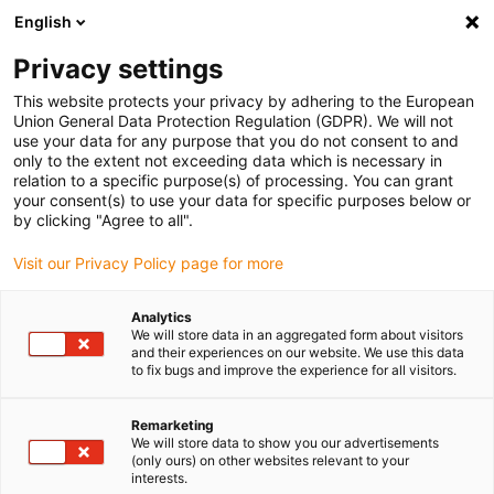
English
Bitte wählen Sie Ihren Lieferstandort
Privacy settings
Die Auswahl der Länder-/Regionsseite kann verschiedene
Faktoren wie Preis, Versandoptionen und Produktverfügbarkeit
This website protects your privacy by adhering to the European
Union General Data Protection Regulation (GDPR). We will not
beeinflussen.
use your data for any purpose that you do not consent to and
only to the extent not exceeding data which is necessary in
relation to a specific purpose(s) of processing. You can grant
Alle Standorte anzeigen
your consent(s) to use your data for specific purposes below or
by clicking "Agree to all".
Gehe zu www.igus.com
Visit our Privacy Policy page for more
Analytics
(0)
We will store data in an aggregated form about visitors
and their experiences on our website. We use this data
to fix bugs and improve the experience for all visitors.
Startseite
3D-Drucker
Häufig Eingesetzte Produkte
Remarketing
We will store data to show you our advertisements
(only ours) on other websites relevant to your
3D-Drucker bauen -
interests.